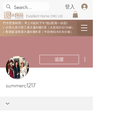
登入
Excellent Home (HK) Ltd
門市營業時間：早上11點到下午7點(星期一休息)
• 沙田火炭力堅工業大廈5樓D室（火炭站D出1分鐘）
• 觀塘盈達商業大廈8樓B室（牛頭角站A出8分鐘）
更多動作
追蹤
summerc1217