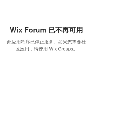
Wix Forum 已不再可用
此应用程序已停止服务。如果您需要社
区应用，请使用 Wix Groups。
熱門產品
關於家之良品
品牌中心
自家設計
家之良品（辦公）
關於我們
雙層床
家之良品（家居）
加入我們
高架床
網站地圖
儲物床
組合床
變形床
床褥
客戶服務