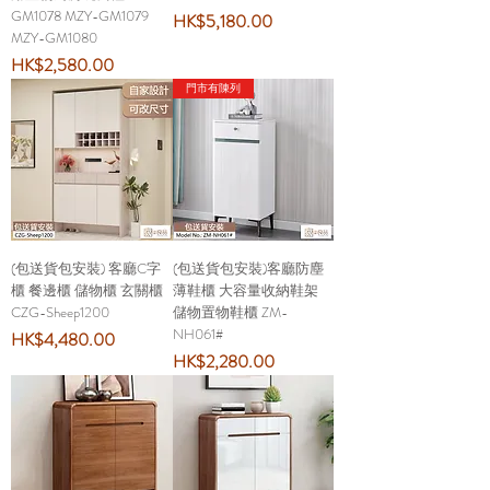
GM1078 MZY-GM1079
價格
HK$5,180.00
MZY-GM1080
價格
HK$2,580.00
門市有陳列
(包送貨包安裝) 客廳C字
(包送貨包安裝)客廳防塵
櫃 餐邊櫃 儲物櫃 玄關櫃
薄鞋櫃 大容量收納鞋架
CZG-Sheep1200
儲物置物鞋櫃 ZM-
NH061#
價格
HK$4,480.00
價格
HK$2,280.00