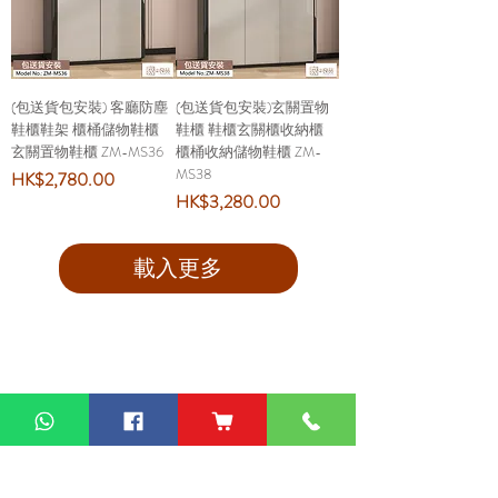
(包送貨包安裝) 客廳防塵
(包送貨包安裝)玄關置物
鞋櫃鞋架 櫃桶儲物鞋櫃
鞋櫃 鞋櫃玄關櫃收納櫃
玄關置物鞋櫃 ZM-MS36
櫃桶收納儲物鞋櫃 ZM-
MS38
價格
HK$2,780.00
價格
HK$3,280.00
載入更多