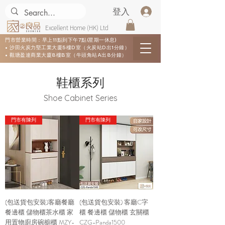
登入
Excellent Home (HK) Ltd
門市營業時間：早上11點到下午7點(星期一休息)
• 沙田火炭力堅工業大廈5樓D室（火炭站D出1分鐘）
• 觀塘盈達商業大廈8樓B室（牛頭角站A出8分鐘）
鞋櫃系列
Shoe Cabinet Series
門市有陳列
門市有陳列
(包送貨包安裝)客廳餐廳
(包送貨包安裝) 客廳C字
餐邊櫃 儲物櫃茶水櫃 家
櫃 餐邊櫃 儲物櫃 玄關櫃
用置物廚房碗櫥櫃 MZY-
CZG-Panda1500