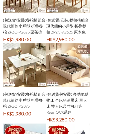
(包送貨/安裝)餐枱椅組合
(包送貨/安裝)餐枱椅組合
現代簡約小戶型 折疊餐
現代簡約小戶型 折疊餐
枱 ZPZC-A2625 栗茶棕
枱 ZPZC-A2625 原木色
價格
價格
HK$2,980.00
HK$2,980.00
(包送貨/安裝)餐枱椅組合
(包送貨包安裝) 多功能儲
現代簡約小戶型 折疊餐
物床 全床箱油壓床 單人
枱 ZPZC-A2075
床 雙人床尺寸可訂造
Rose-QCX系列
價格
HK$2,980.00
價格
HK$3,280.00