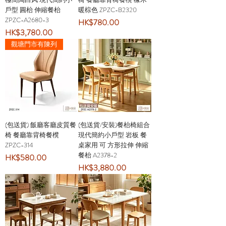
戶型 圓枱 伸縮餐枱
暖棕色 ZPZC-B2320
ZPZC-A2680-3
價格
HK$780.00
價格
HK$3,780.00
觀塘門市有陳列
(包送貨) 飯廳客廳皮質餐
(包送貨/安裝)餐枱椅組合
椅 餐廳靠背椅餐櫈
現代簡約小戶型 岩板 餐
ZPZC-314
桌家用 可 方形拉伸 伸縮
餐枱 A2378-2
價格
HK$580.00
價格
HK$3,880.00