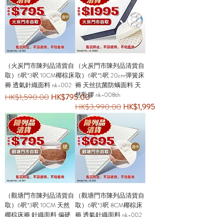
（火炭門市陳列品清貨自
（火炭門市陳列品清貨自
取）6呎*3呎 10CM椰棕床
取）6呎*5呎 20cm彈簧床
褥 透氣針織面料 nk-002
褥 天丝抗菌防螨面料 天
然乳膠 nk-008th
一般價格
促銷價格
HK$1,590.00
HK$795.00
一般價格
促銷價格
HK$3,990.00
HK$1,995.00
（觀塘門市陳列品清貨自
（觀塘門市陳列品清貨自
取）6呎*3呎 10CM 天然
取）6呎*3呎 8CM椰棕床
椰棕床褥 針織面料 偏硬
褥 透氣針織面料 nk-002