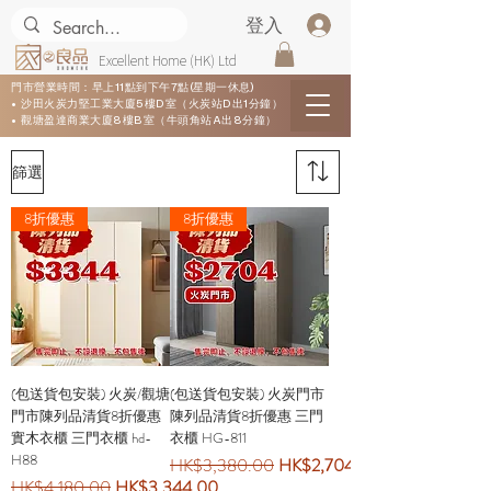
登入
Excellent Home (HK) Ltd
門市營業時間：早上11點到下午7點(星期一休息)
• 沙田火炭力堅工業大廈5樓D室（火炭站D出1分鐘）
• 觀塘盈達商業大廈8樓B室（牛頭角站A出8分鐘）
篩選
8折優惠
8折優惠
(包送貨包安裝) 火炭/觀塘
(包送貨包安裝) 火炭門市
門市陳列品清貨8折優惠
陳列品清貨8折優惠 三門
實木衣櫃 三門衣櫃 hd-
衣櫃 HG-811
H88
一般價格
促銷價格
HK$3,380.00
HK$2,704.00
一般價格
促銷價格
HK$4,180.00
HK$3,344.00