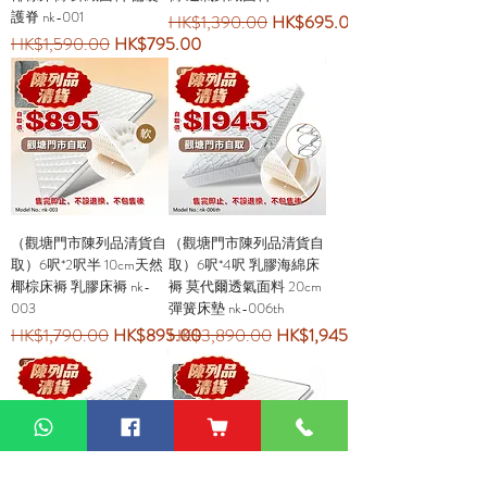
護脊 nk-001
一般價格
促銷價格
HK$1,390.00
HK$695.00
一般價格
促銷價格
HK$1,590.00
HK$795.00
（觀塘門市陳列品清貨自
（觀塘門市陳列品清貨自
取）6呎*2呎半 10cm天然
取）6呎*4呎 乳膠海綿床
椰棕床褥 乳膠床褥 nk-
褥 莫代爾透氣面料 20cm
003
彈簧床墊 nk-006th
一般價格
促銷價格
一般價格
促銷價格
HK$1,790.00
HK$895.00
HK$3,890.00
HK$1,945.00