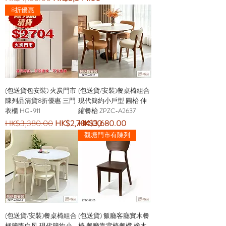
8折優惠
(包送貨包安裝) 火炭門市
(包送貨/安裝)餐桌椅組合
陳列品清貨8折優惠 三門
現代簡約小戶型 圓枱 伸
衣櫃 HG-911
縮餐枱 ZPZC-A2637
一般價格
促銷價格
價格
HK$3,380.00
HK$2,704.00
HK$3,680.00
觀塘門市有陳列
(包送貨/安裝)餐桌椅組合
(包送貨) 飯廳客廳實木餐
極簡陶白风 現代簡約小
椅 餐廳靠背椅餐櫈 橡木