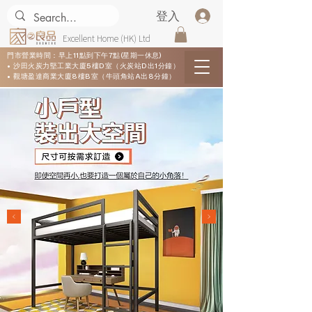
登入
Excellent Home (HK) Ltd
門市營業時間：早上11點到下午7點(星期一休息)
• 沙田火炭力堅工業大廈5樓D室（火炭站D出1分鐘）
• 觀塘盈達商業大廈8樓B室（牛頭角站A出8分鐘）