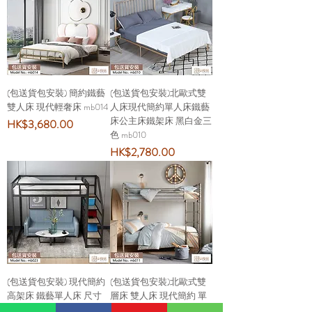
(包送貨包安裝) 簡約鐵藝
(包送貨包安裝)北歐式雙
雙人床 現代輕奢床 mb014
人床現代簡約單人床鐵藝
床公主床鐵架床 黑白金三
價格
HK$3,680.00
色 mb010
價格
HK$2,780.00
(包送貨包安裝) 現代簡約
(包送貨包安裝)北歐式雙
高架床 鐵藝單人床 尺寸
層床 雙人床 現代簡約 單
可訂造mb023
人床 鐵藝床公主床 鐵架