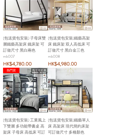
(包送貨包安裝) 子母床雙
(包送貨包安裝)鐵藝高架
層鐵藝高架床 鐵床架 可
床 鐵床架 双人高低床 可
訂做尺寸 黑白兩色
訂做尺寸 黑白金三色
mb007
mb008
價格
價格
HK$4,780.00
HK$4,980.00
熱門貨
(包送貨包安裝) 工業風上
(包送貨包安裝)鐵藝單人
下雙層 多功能帶書桌 高
床 高架床 現代簡約床架
架床 子母床 高低床 可訂
可訂做尺寸 多種顏色