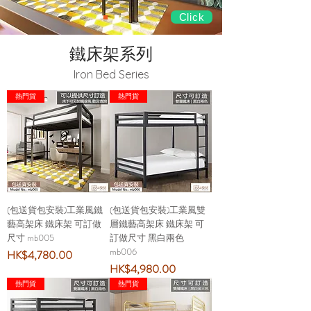
Click
鐵床架系列
Iron Bed S
eries
熱門貨
熱門貨
(包送貨包安裝)工業風鐵
(包送貨包安裝)工業風雙
藝高架床 鐵床架 可訂做
層鐵藝高架床 鐵床架 可
尺寸 mb005
訂做尺寸 黑白兩色
mb006
價格
HK$4,780.00
價格
HK$4,980.00
熱門貨
熱門貨