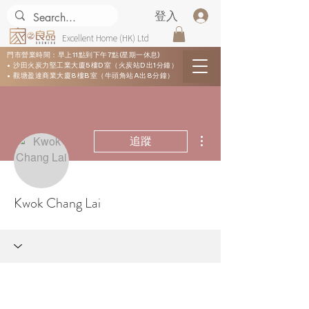
登入
Excellent Home (HK) Ltd
門市營業時間：早上11點到下午7點(星期一休息)
• 沙田火炭力堅工業大廈5樓D室（火炭站D出1分鐘）
• 觀塘盈達商業大廈8樓B室（牛頭角站A出8分鐘）
更多動作
追蹤
Kwok Chang Lai