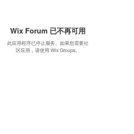
Wix Forum 已不再可用
此应用程序已停止服务。如果您需要社
区应用，请使用 Wix Groups。
熱門產品
關於家之良品
品牌中心
自家設計
家之良品（辦公）
關於我們
雙層床
家之良品（家居）
加入我們
高架床
網站地圖
儲物床
組合床
變形床
床褥
客戶服務