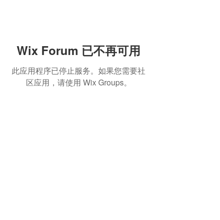
Wix Forum 已不再可用
此应用程序已停止服务。如果您需要社
区应用，请使用 Wix Groups。
熱門產品
關於家之良品
品牌中心
自家設計
家之良品（辦公）
關於我們
雙層床
家之良品（家居）
加入我們
高架床
網站地圖
儲物床
組合床
變形床
床褥
客戶服務