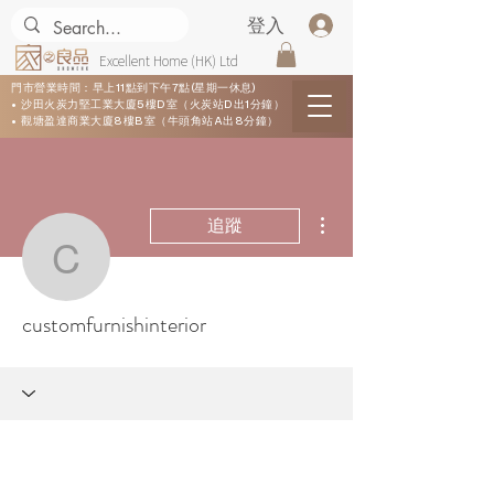
登入
Excellent Home (HK) Ltd
門市營業時間：早上11點到下午7點(星期一休息)
• 沙田火炭力堅工業大廈5樓D室（火炭站D出1分鐘）
• 觀塘盈達商業大廈8樓B室（牛頭角站A出8分鐘）
更多動作
追蹤
customfurnishinterior
customfurnishinterior