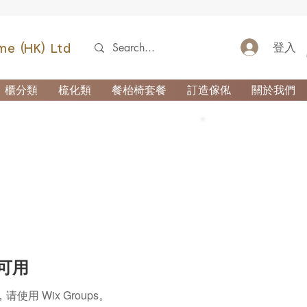
登入
me (HK) Ltd
櫃分類
梳化類
餐枱椅套餐
訂造傢俬
關於我們
52690355
再可用
 Wix Groups。