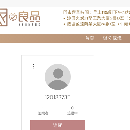
門市營業時間：早上11點到下午7點
• 沙田火炭力堅工業大廈5樓D室（
• 觀塘盈達商業大廈8樓B室（牛頭
首頁
辦公傢俬
更多動作
120183735
1
0
追蹤者
追蹤中
追蹤