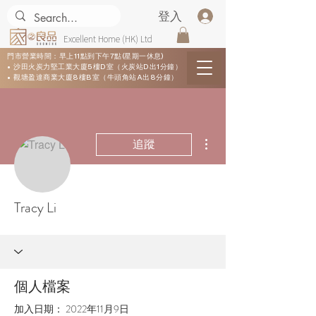
登入
Excellent Home (HK) Ltd
門市營業時間：早上11點到下午7點(星期一休息)
• 沙田火炭力堅工業大廈5樓D室（火炭站D出1分鐘）
• 觀塘盈達商業大廈8樓B室（牛頭角站A出8分鐘）
更多動作
追蹤
Tracy Li
個人檔案
加入日期： 2022年11月9日