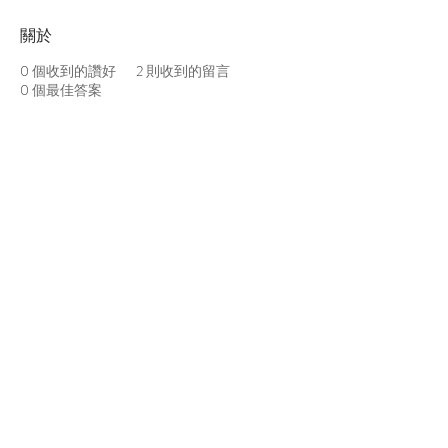
關於
0
個收到的讚好
2
則收到的留言
0
個最佳答案
熱門產品
關於家之良品
品牌中心
自家設計
家之良品（辦公）
關於我們
雙層床
家之良品（家居）
加入我們
高架床
網站地圖
儲物床
組合床
變形床
床褥
客戶服務
衣櫃
|
鞋櫃
傢俬安装影片
探索更多產品
隱私權條款