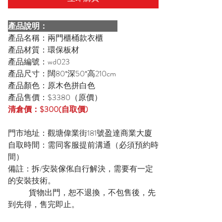
產品說明：
產品名稱：兩門櫃桶款衣櫃
產品材質：環保板材
產品編號：wd023
產品尺寸：闊80*深50*高210cm
產品顏色：原木色拼白色
產品售價：$3380（原價）
清倉價：$300(自取價)
門市地址：觀塘偉業街181號盈達商業大廈
自取時間：需同客服提前溝通（必須預約時
間）
備註：拆/安裝傢俬自行解決，需要有一定
的安裝技術。
貨物出門，恕不退換，不包售後，先
到先得，售完即止。