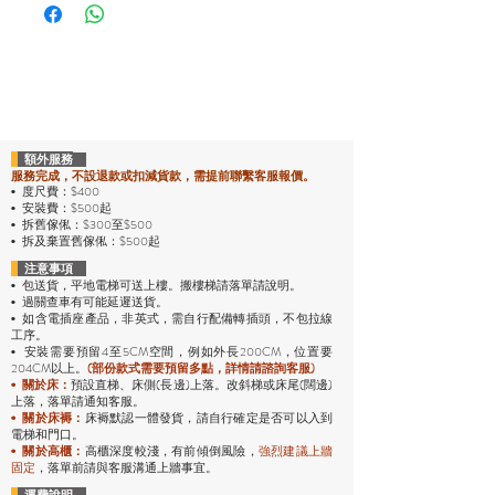
額外服務
服務完成，不設退款或扣減貨款，需提前聯繫客服報價。
度尺費：$400
•
安裝費：$500起
•
拆舊傢俬：$300至$500
•
拆及棄置舊傢俬：$500起
•
注意事項
包送貨，平地電梯可送上樓。搬樓梯請落單請說明。
•
過關查車有可能延遲送貨。
•
• 如含電插座產品，非英式，需自行配備轉插頭，不包拉線
工序。
安裝需要預留4至5CM空間，例如外長200CM，位置要
•
204CM以上。
(部份款式需要預留多點，詳情請諮詢客服)
預設直梯、床側(長邊)上落。改斜梯或床尾(闊邊)
•
關於床：
上落，落單請通知客服。
• 關於床褥：
床褥默認一體發貨，請自行確定是否可以入到
電梯和門口。
• 關於高櫃：
高櫃深度較淺，有前傾倒風險，
強烈
建議上牆
固定
，落單前請與客服溝通上牆事宜。
運費說明