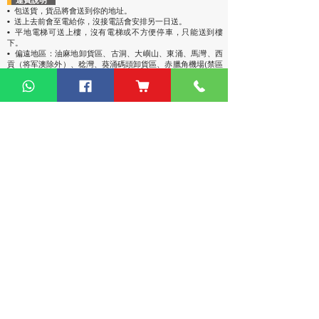
• 包送貨
，貨品將會送到你的地址。
• 送上去前會至電給你，沒接電話會安排另一日送。
• 平地電梯可送上樓，沒有電梯或不方便停車，只能送到樓
下。
• 偏遠地區：油麻地卸貨區、古洞、大嶼山、東涌、馬灣、西
貢（将军澳除外）、稔灣、葵涌碼頭卸貨區、赤臘角機場(禁區
不能送)、愉景灣、灣仔會議展覽中心、中環碼頭卸貨區、西環
碼頭卸貨區、大潭道(禁區不能送)，落單請先查詢。
熱門產品
關於家之良品
品牌中心
自家設計
家之良品（辦公）
關於我們
雙層床
家之良品（家居）
加入我們
高架床
網站地圖
儲物床
組合床
變形床
床褥
客戶服務
衣櫃
|
鞋櫃
傢俬安装影片
探索更多產品
隱私權條款