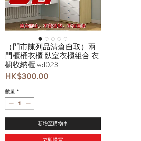
（門市陳列品清倉自取）兩
門櫃桶衣櫃 臥室衣櫃組合 衣
櫥收納櫃 wd023
價
HK$300.00
格
數量
*
新增至購物車
立即購買