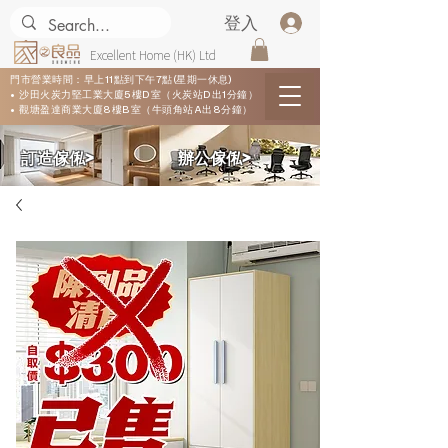
登入
Excellent Home (HK) Ltd
門市營業時間：早上11點到下午7點(星期一休息)
• 沙田火炭力堅工業大廈5樓D室（火炭站D出1分鐘）
• 觀塘盈達商業大廈8樓B室（牛頭角站A出8分鐘）
​訂造傢俬>
​辦公傢俬>