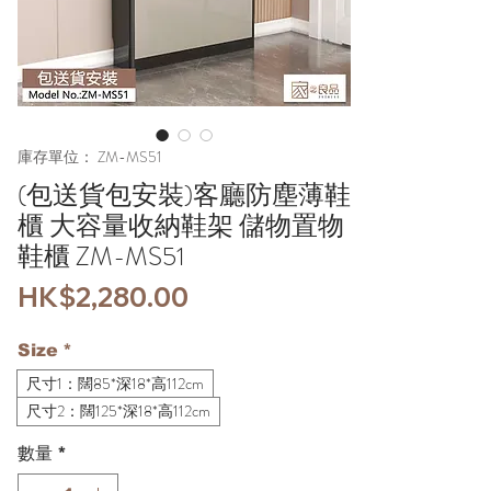
庫存單位： ZM-MS51
(包送貨包安裝)客廳防塵薄鞋
櫃 大容量收納鞋架 儲物置物
鞋櫃 ZM-MS51
價
HK$2,280.00
格
Size
*
尺寸1：闊85*深18*高112cm
尺寸2：闊125*深18*高112cm
數量
*