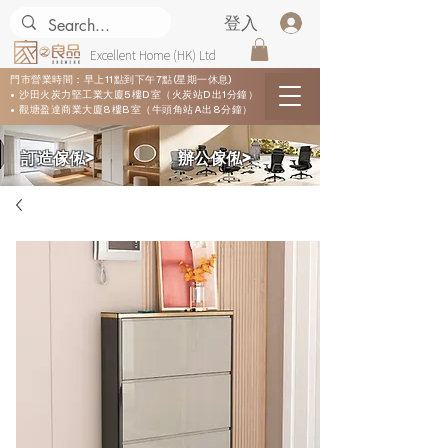
登入
Excellent Home (HK) Ltd
門市營業時間：早上11點到下午7點(星期一休息)
• 沙田火炭力堅工業大廈5樓D室（火炭站D出1分鐘）
• 觀塘盈達商業大廈8樓B室（牛頭角站A出8分鐘）
​訂造傢俬>
​辦公傢俬>