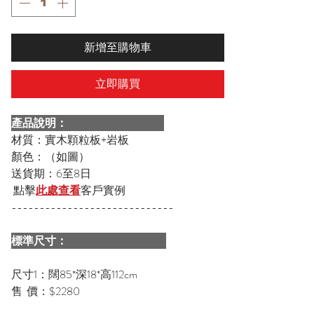
新增至購物車
立即購買
產品說明：
材質：實木顆粒板+岩板
顏色：（如圖）
送貨期：6至8日
點擊
此處查看
客戶實例
-----------------------------
標準尺寸：
尺寸1：闊85*深18*高112cm
售 價：$2280