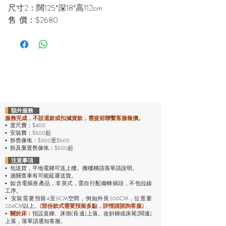
尺寸2：闊125*深18*高112cm
售 價：$2680
額外服務
服務完成，不設退款或扣減貨款，需提前聯繫客服報價。
度尺費：$400
•
安裝費：$500起
•
拆舊傢俬：$300至$500
•
拆及棄置舊傢俬：$500起
•
注意事項
包送貨，平地電梯可送上樓。搬樓梯請落單請說明。
•
過關查車有可能延遲送貨。
•
• 如含電插座產品，非英式，需自行配備轉插頭，不包拉線
工序。
安裝需要預留4至5CM空間，例如外長200CM，位置要
•
204CM以上。
(部份款式需要預留多點，詳情請諮詢客服)
預設直梯、床側(長邊)上落。改斜梯或床尾(闊邊)
•
關於床：
上落，落單請通知客服。