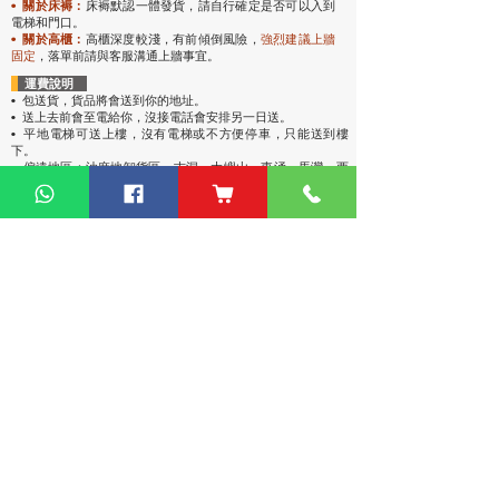
• 關於床褥：
床褥默認一體發貨，請自行確定是否可以入到
電梯和門口。
• 關於高櫃：
高櫃深度較淺，有前傾倒風險，
強烈
建議上牆
固定
，落單前請與客服溝通上牆事宜。
運費說明
• 包送貨
，貨品將會送到你的地址。
• 送上去前會至電給你，沒接電話會安排另一日送。
• 平地電梯可送上樓，沒有電梯或不方便停車，只能送到樓
下。
• 偏遠地區：油麻地卸貨區、古洞、大嶼山、東涌、馬灣、西
貢（将军澳除外）、稔灣、葵涌碼頭卸貨區、赤臘角機場(禁區
不能送)、愉景灣、灣仔會議展覽中心、中環碼頭卸貨區、西環
碼頭卸貨區、大潭道(禁區不能送)，落單請先查詢。
熱門產品
關於家之良品
品牌中心
自家設計
家之良品（辦公）
關於我們
雙層床
家之良品（家居）
加入我們
高架床
網站地圖
儲物床
組合床
變形床
床褥
客戶服務
衣櫃
|
鞋櫃
傢俬安装影片
探索更多產品