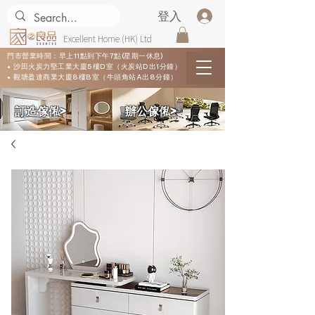
登入
Excellent Home (HK) Ltd
門市營業時間：早上11點到下午7點(星期一休息)
• 沙田火炭力堅工業大廈5樓D室（火炭站D出1分鐘）
• 觀塘盈達商業大廈8樓B室（牛頭角站A出8分鐘）
​訂造傢俬>
​辦公傢俬>