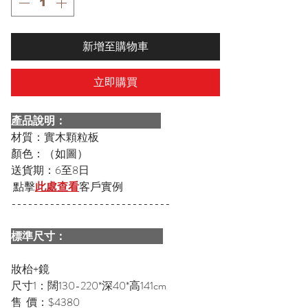
新增至購物車
立即購買
產品說明：
材質：實木顆粒板
顏色：（如圖）
送貨期：6至8日
點擊
此處查看
客戶實例
-----------------------------
標準尺寸：
妝枱+鏡
尺寸1：闊130-220*深40*高141cm
售 價：$4380