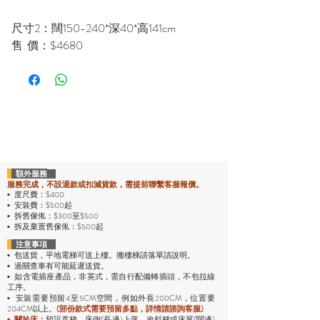
尺寸2：闊150-240*深40*高141cm
售 價：$4680
額外服務
服務完成，不設退款或扣減貨款，需提前聯繫客服報價。
度尺費：$400
•
安裝費：$500起
•
拆舊傢俬：$300至$500
•
拆及棄置舊傢俬：$500起
•
注意事項
包送貨，平地電梯可送上樓。搬樓梯請落單請說明。
•
過關查車有可能延遲送貨。
•
• 如含電插座產品，非英式，需自行配備轉插頭，不包拉線
工序。
安裝需要預留4至5CM空間，例如外長200CM，位置要
•
204CM以上。
(部份款式需要預留多點，詳情請諮詢客服)
預設直梯、床側(長邊)上落。改斜梯或床尾(闊邊)
•
關於床：