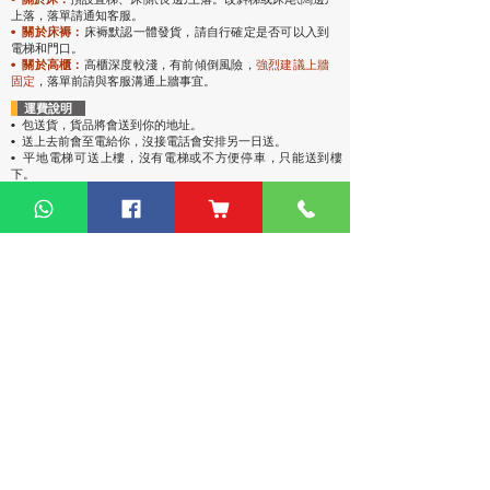
上落，落單請通知客服。
• 關於床褥：
床褥默認一體發貨，請自行確定是否可以入到
電梯和門口。
• 關於高櫃：
高櫃深度較淺，有前傾倒風險，
強烈
建議上牆
固定
，落單前請與客服溝通上牆事宜。
運費說明
• 包送貨
，貨品將會送到你的地址。
• 送上去前會至電給你，沒接電話會安排另一日送。
• 平地電梯可送上樓，沒有電梯或不方便停車，只能送到樓
下。
• 偏遠地區：油麻地卸貨區、古洞、大嶼山、東涌、馬灣、西
貢（将军澳除外）、稔灣、葵涌碼頭卸貨區、赤臘角機場(禁區
不能送)、愉景灣、灣仔會議展覽中心、中環碼頭卸貨區、西環
碼頭卸貨區、大潭道(禁區不能送)，落單請先查詢。
熱門產品
關於家之良品
品牌中心
自家設計
家之良品（辦公）
關於我們
雙層床
家之良品（家居）
加入我們
高架床
網站地圖
儲物床
組合床
變形床
床褥
客戶服務
衣櫃
|
鞋櫃