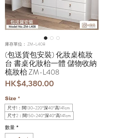
庫存單位： ZM-L408
(包送貨包安裝) 化妝桌梳妝
台 書桌化妝枱一體 儲物收納
梳妝枱 ZM-L408
價
HK$4,380.00
格
Size
*
尺寸1：闊130-220*深40*高141cm
尺寸2：闊150-240*深40*高141cm
數量
*