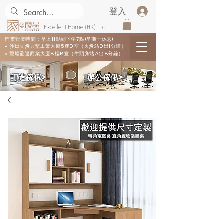
登入
Excellent Home (HK) Ltd
門市營業時間：早上11點到下午7點(星期一休息)
• 沙田火炭力堅工業大廈5樓D室（火炭站D出1分鐘）
• 觀塘盈達商業大廈8樓B室（牛頭角站A出8分鐘）
​訂造傢俬>
​辦公傢俬>