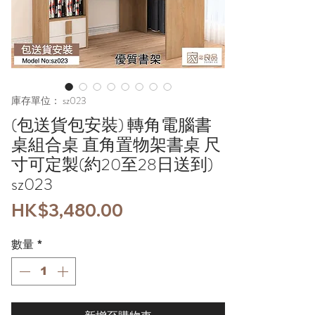
庫存單位： sz023
(包送貨包安裝) 轉角電腦書
桌組合桌 直角置物架書桌 尺
寸可定製(約20至28日送到)
sz023
價
HK$3,480.00
格
數量
*