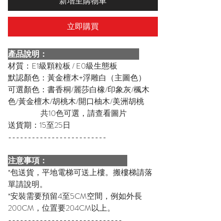
新增至購物車
立即購買
產品說明：
材質：E1級顆粒板 / E0級生態板
默認顏色：黃金檀木+浮雕白（主圖色）
可選顏色：書香桐/麗莎白橡/印象灰/楓木
色/黃金檀木/胡桃木/開口柚木/美洲胡桃
共10色可選，請查看圖片
送貨期：15至25日
-------------------------
注意事項：
*包送貨，平地電梯可送上樓。搬樓梯請落
單請說明。
*安裝需要預留4至5CM空間，例如外長
200CM，位置要204CM以上。
-----------------------------