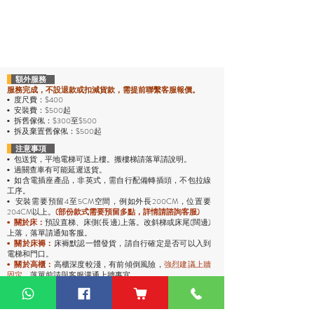
額外服務
服務完成，不設退款或扣減貨款，需提前聯繫客服報價。
度尺費：$400
•
安裝費：$500起
•
拆舊傢俬：$300至$500
•
拆及棄置舊傢俬：$500起
•
注意事項
包送貨，平地電梯可送上樓。搬樓梯請落單請說明。
•
過關查車有可能延遲送貨。
•
• 如含電插座產品，非英式，需自行配備轉插頭，不包拉線
工序。
安裝需要預留4至5CM空間，例如外長200CM，位置要
•
204CM以上。
(部份款式需要預留多點，詳情請諮詢客服)
預設直梯、床側(長邊)上落。改斜梯或床尾(闊邊)
•
關於床：
上落，落單請通知客服。
• 關於床褥：
床褥默認一體發貨，請自行確定是否可以入到
電梯和門口。
• 關於高櫃：
高櫃深度較淺，有前傾倒風險，
強烈
建議上牆
固定
，落單前請與客服溝通上牆事宜。
運費說明
• 包送貨
，貨品將會送到你的地址。
• 送上去前會至電給你，沒接電話會安排另一日送。