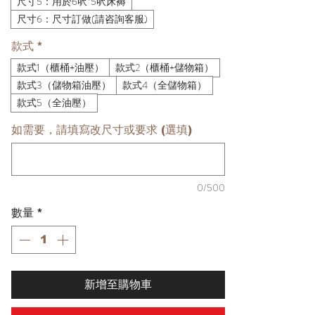
尺寸5：用於6呎*5呎床褥
尺寸6：尺寸訂做(請咨詢客服)
款式
*
款式1（櫃桶+油壓）
款式2（櫃桶+儲物箱）
款式3（儲物箱油壓）
款式4（全儲物箱）
款式5（全油壓）
如需要，請填寫改尺寸或要求 (選填)
0/500
數量
*
新增至購物車