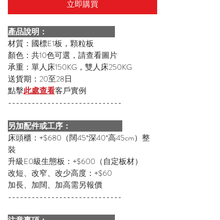
立即購買
產品說明：
材質：國標E1板，顆粒板
顏色：共10色可選，請查看圖片
承重：單人床150KG，雙人床250KG
送貨期：20至28日
點擊
此處查看
客戶實例
-----------------------------
另加配件或工序：
床頭櫃：+$680（闊45*深40*高45cm）整
裝
升級E0級生態板：+$600（自定板材）
改短、改窄、改少高度：+$60
加長、加闊、加高需另報價
-----------------------------