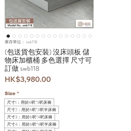
庫存單位： swb118
(包送貨包安裝) 沒床頭板 儲
物床加櫃桶 多色選擇 尺寸可
訂做 swb118
價
HK$3,980.00
格
Size
*
尺寸1：用於6呎*3呎床褥
尺寸2：用於6呎*3呎半床褥
尺寸3：用於6呎*4呎床褥
尺寸4：用於6呎*4呎半床褥