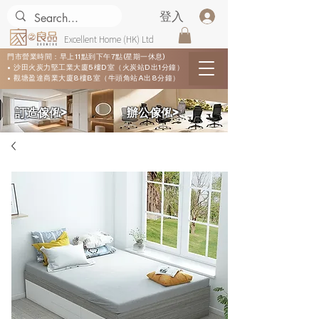
登入
Excellent Home (HK) Ltd
門市營業時間：早上11點到下午7點(星期一休息)
• 沙田火炭力堅工業大廈5樓D室（火炭站D出1分鐘）
• 觀塘盈達商業大廈8樓B室（牛頭角站A出8分鐘）
​訂造傢俬>
​辦公傢俬>