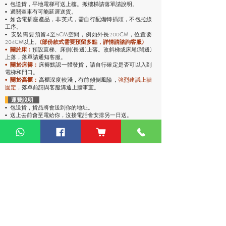
包送貨，平地電梯可送上樓。搬樓梯請落單請說明。
•
過關查車有可能延遲送貨。
•
• 如含電插座產品，非英式，需自行配備轉插頭，不包拉線
工序。
安裝需要預留4至5CM空間，例如外長200CM，位置要
•
204CM以上。
(部份款式需要預留多點，詳情請諮詢客服)
預設直梯、床側(長邊)上落。改斜梯或床尾(闊邊)
•
關於床：
上落，落單請通知客服。
• 關於床褥：
床褥默認一體發貨，請自行確定是否可以入到
電梯和門口。
• 關於高櫃：
高櫃深度較淺，有前傾倒風險，
強烈
建議上牆
固定
，落單前請與客服溝通上牆事宜。
運費說明
• 包送貨
，貨品將會送到你的地址。
• 送上去前會至電給你，沒接電話會安排另一日送。
• 平地電梯可送上樓，沒有電梯或不方便停車，只能送到樓
下。
• 偏遠地區：油麻地卸貨區、古洞、大嶼山、東涌、馬灣、西
貢（将军澳除外）、稔灣、葵涌碼頭卸貨區、赤臘角機場(禁區
不能送)、愉景灣、灣仔會議展覽中心、中環碼頭卸貨區、西環
碼頭卸貨區、大潭道(禁區不能送)，落單請先查詢。
熱門產品
關於家之良品
品牌中心
自家設計
家之良品（辦公）
關於我們
雙層床
家之良品（家居）
加入我們
高架床