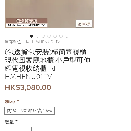
庫存單位： hd-HMHFNU01 TV
(包送貨包安裝)極簡電視櫃
現代風客廳地櫃 小戶型可伸
縮電視收納櫃 hd-
HMHFNU01 TV
價
HK$3,080.00
格
Size
*
闊160-220*深35*高40cm
數量
*