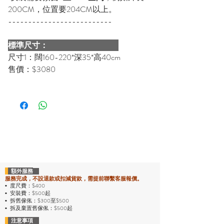
200CM，位置要204CM以上。
--------------------------
標準尺寸：
尺寸1：闊160-220*深35*高40cm
售價：$3080
額外服務
服務完成，不設退款或扣減貨款，需提前聯繫客服報價。
度尺費：$400
•
安裝費：$500起
•
拆舊傢俬：$300至$500
•
拆及棄置舊傢俬：$500起
•
注意事項