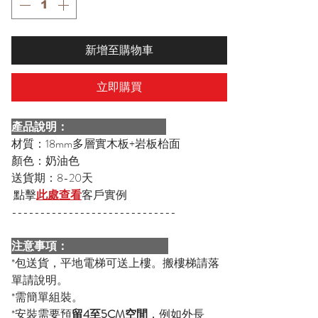
新增至購物車
立即購買
產品說明：
材質：18mm多層實木板+岩板枱面
顏色：奶油色
送貨期：8-20天
點擊
此處查看
客戶實例
-----------------------------
注意事項：
*包送貨，平地電梯可送上樓。搬樓梯請落
單請說明。
*需簡單組裝。
*安裝需要預
留4至5CM空間
，例如外長