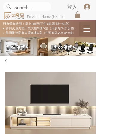
登入
Excellent Home (HK) Ltd
門市營業時間：早上11點到下午7點(星期一休息)
• 沙田火炭力堅工業大廈5樓D室（火炭站D出1分鐘）
• 觀塘盈達商業大廈8樓B室（牛頭角站A出8分鐘）
​訂造傢俬>
​辦公傢俬>