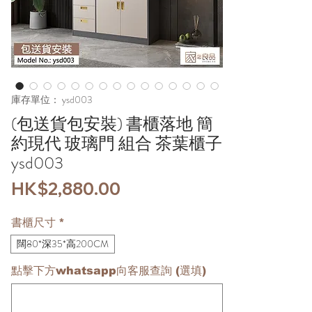
庫存單位： ysd003
(包送貨包安裝) 書櫃落地 簡
約現代 玻璃門 組合 茶葉櫃子
ysd003
價
HK$2,880.00
格
書櫃尺寸
*
闊80*深35*高200CM
點擊下方whatsapp向客服查詢 (選填)