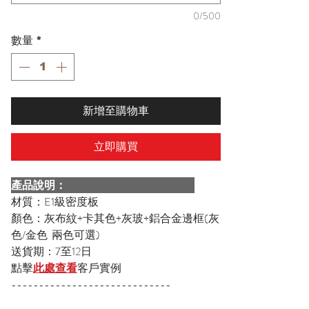
0/500
數量
*
新增至購物車
立即購買
產品說明：
材質：E1級密度板
顏色：灰布紋+卡其色+灰玻+鋁合金邊框(灰
色/金色 兩色可選)
送貨期：7至12日
點擊
此處查看
客戶實例
-----------------------------