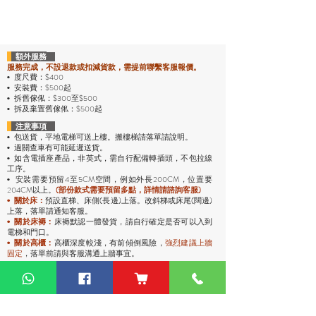
額外服務
服務完成，不設退款或扣減貨款，需提前聯繫客服報價。
度尺費：$400
•
安裝費：$500起
•
拆舊傢俬：$300至$500
•
拆及棄置舊傢俬：$500起
•
注意事項
包送貨，平地電梯可送上樓。搬樓梯請落單請說明。
•
過關查車有可能延遲送貨。
•
• 如含電插座產品，非英式，需自行配備轉插頭，不包拉線
工序。
安裝需要預留4至5CM空間，例如外長200CM，位置要
•
204CM以上。
(部份款式需要預留多點，詳情請諮詢客服)
預設直梯、床側(長邊)上落。改斜梯或床尾(闊邊)
•
關於床：
上落，落單請通知客服。
• 關於床褥：
床褥默認一體發貨，請自行確定是否可以入到
電梯和門口。
• 關於高櫃：
高櫃深度較淺，有前傾倒風險，
強烈
建議上牆
固定
，落單前請與客服溝通上牆事宜。
運費說明
• 包送貨
，貨品將會送到你的地址。
• 送上去前會至電給你，沒接電話會安排另一日送。
• 平地電梯可送上樓，沒有電梯或不方便停車，只能送到樓
下。