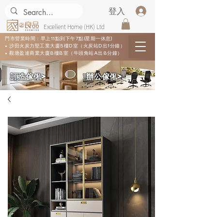
登入
Excellent Home (HK) Ltd
門市營業時間：早上11點到下午7點(星期一休息)
• 沙田火炭力堅工業大廈5樓D室（火炭站D出1分鐘）
• 觀塘盈達商業大廈8樓B室（牛頭角站A出8分鐘）
​訂造傢俬>
​辦公傢俬>