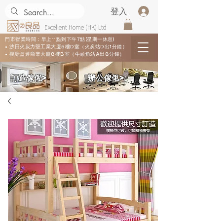
登入
Excellent Home (HK) Ltd
門市營業時間：早上11點到下午7點(星期一休息)
• 沙田火炭力堅工業大廈5樓D室（火炭站D出1分鐘）
• 觀塘盈達商業大廈8樓B室（牛頭角站A出8分鐘）
​訂造傢俬>
​辦公傢俬>