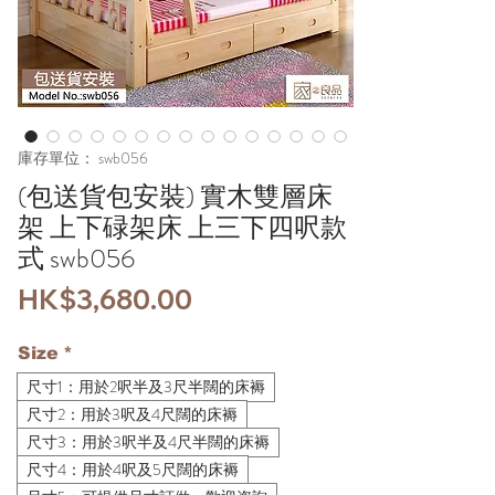
庫存單位： swb056
(包送貨包安裝) 實木雙層床
架 上下碌架床 上三下四呎款
式 swb056
價
HK$3,680.00
格
Size
*
尺寸1：用於2呎半及3尺半闊的床褥
尺寸2：用於3呎及4尺闊的床褥
尺寸3：用於3呎半及4尺半闊的床褥
尺寸4：用於4呎及5尺闊的床褥