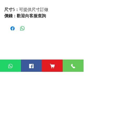
尺寸5：
可提供尺寸訂做
價錢：歡迎向客服查詢
額外服務
服務完成，不設退款或扣減貨款，需提前聯繫客服報價。
度尺費：$400
•
安裝費：$500起
•
拆舊傢俬：$300至$500
•
拆及棄置舊傢俬：$500起
•
注意事項
包送貨，平地電梯可送上樓。搬樓梯請落單請說明。
•
過關查車有可能延遲送貨。
•
• 如含電插座產品，非英式，需自行配備轉插頭，不包拉線
工序。
安裝需要預留4至5CM空間，例如外長200CM，位置要
•
204CM以上。
(部份款式需要預留多點，詳情請諮詢客服)
預設直梯、床側(長邊)上落。改斜梯或床尾(闊邊)
•
關於床：