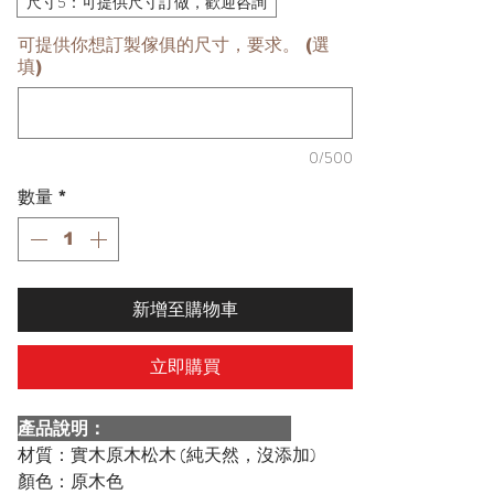
尺寸5：可提供尺寸訂做，歡迎咨詢
可提供你想訂製傢俱的尺寸，要求。 (選
填)
0/500
數量
*
新增至購物車
立即購買
產品說明：
材質：實木原木松木 (純天然，沒添加)
顏色：原木色