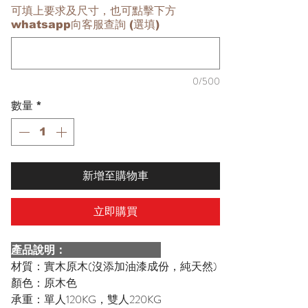
可填上要求及尺寸，也可點擊下方
whatsapp向客服查詢 (選填)
0/500
數量
*
新增至購物車
立即購買
產品說明：
材質：實木原木(沒添加油漆成份，純天然)
顏色：原木色
承重：單人120KG，雙人220KG