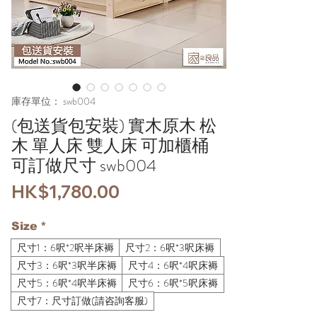
庫存單位： swb004
(包送貨包安裝) 實木原木 松
木 單人床 雙人床 可加櫃桶
可訂做尺寸 swb004
價
HK$1,780.00
格
Size
*
尺寸1：6呎*2呎半床褥
尺寸2：6呎*3呎床褥
尺寸3：6呎*3呎半床褥
尺寸4：6呎*4呎床褥
尺寸5：6呎*4呎半床褥
尺寸6：6呎*5呎床褥
尺寸7：尺寸訂做(請咨詢客服)