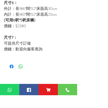
尺寸6：
外計：長186*闊152*床面高30cm
內計：長183*闊152*床底高20cm
(可用6呎*5呎床褥)
價錢：$2280
尺寸7：
可提供尺寸訂做
價錢：歡迎向服客查詢
額外服務
服務完成，不設退款或扣減貨款，需提前聯繫客服報價。
度尺費：$400
•