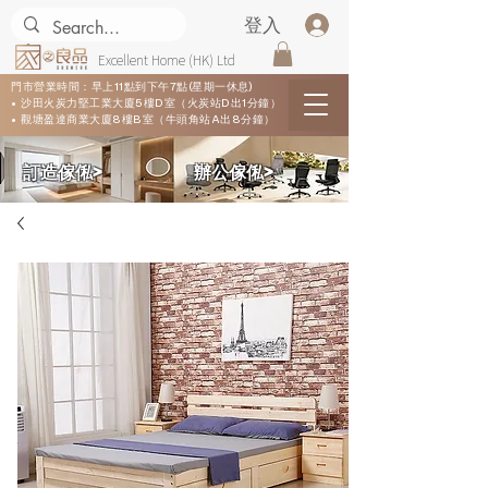
登入
Excellent Home (HK) Ltd
門市營業時間：早上11點到下午7點(星期一休息)
• 沙田火炭力堅工業大廈5樓D室（火炭站D出1分鐘）
• 觀塘盈達商業大廈8樓B室（牛頭角站A出8分鐘）
​訂造傢俬>
​辦公傢俬>