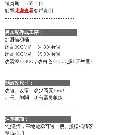
送貨期：15至20日
點擊
此處查看
客戶實例
-----------------------------
另加配件或工序：
加滑輪櫃桶：
床高30CM的：$400/兩個
床高40CM的：$500/兩個
改清漆+$300，改白色+$600(多5天生產)
-----------------------------
關於改尺寸：
改短、改窄、改少高度+$60
加長、加闊、加高需另報價
-----------------------------
注意事項：
*包送貨，平地電梯可送上樓。搬樓梯請落
單時說明。