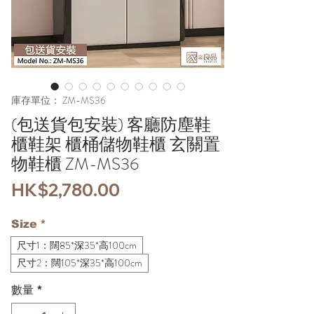
庫存單位： ZM-MS36
(包送貨包安裝) 客廳防塵鞋
櫃鞋架 櫃桶儲物鞋櫃 玄關置
物鞋櫃 ZM-MS36
價
HK$2,780.00
格
Size
*
尺寸1：闊85*深35*高100cm
尺寸2：闊105*深35*高100cm
數量
*