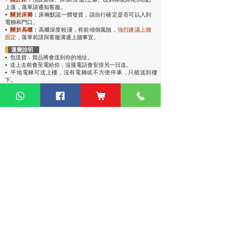
上落，落單請通知客服。
• 關於床褥：
床褥默認一體發貨，請自行確定是否可以入到
電梯和門口。
• 關於高櫃：
高櫃深度較淺，有前傾倒風險，
強烈
建議上牆
固定
，落單前請與客服溝通上牆事宜。
運費說明
• 包送貨
，貨品將會送到你的地址。
• 送上去前會至電給你，沒接電話會安排另一日送。
• 平地電梯可送上樓，沒有電梯或不方便停車，只能送到樓
下。
• 偏遠地區：油麻地卸貨區、古洞、大嶼山、東涌、馬灣、西
貢（将军澳除外）、稔灣、葵涌碼頭卸貨區、赤臘角機場(禁區
不能送)、愉景灣、灣仔會議展覽中心、中環碼頭卸貨區、西環
碼頭卸貨區、大潭道(禁區不能送)，落單請先查詢。
熱門產品
關於家之良品
品牌中心
自家設計
家之良品（辦公）
關於我們
雙層床
家之良品（家居）
加入我們
高架床
網站地圖
儲物床
組合床
變形床
床褥
客戶服務
衣櫃
|
鞋櫃