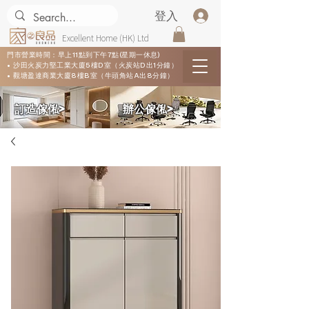
登入
Excellent Home (HK) Ltd
門市營業時間：早上11點到下午7點(星期一休息)
• 沙田火炭力堅工業大廈5樓D室（火炭站D出1分鐘）
• 觀塘盈達商業大廈8樓B室（牛頭角站A出8分鐘）
​訂造傢俬>
​辦公傢俬>