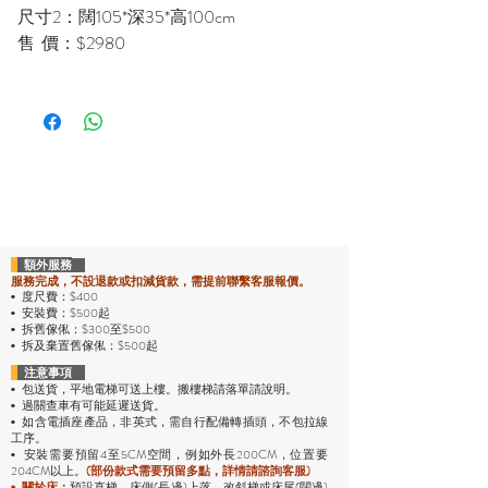
尺寸2：闊105*深35*高100cm
售 價：$2980
額外服務
服務完成，不設退款或扣減貨款，需提前聯繫客服報價。
度尺費：$400
•
安裝費：$500起
•
拆舊傢俬：$300至$500
•
拆及棄置舊傢俬：$500起
•
注意事項
包送貨，平地電梯可送上樓。搬樓梯請落單請說明。
•
過關查車有可能延遲送貨。
•
• 如含電插座產品，非英式，需自行配備轉插頭，不包拉線
工序。
安裝需要預留4至5CM空間，例如外長200CM，位置要
•
204CM以上。
(部份款式需要預留多點，詳情請諮詢客服)
預設直梯、床側(長邊)上落。改斜梯或床尾(闊邊)
•
關於床：