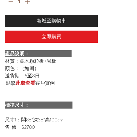
新增至購物車
立即購買
產品說明：
材質：實木顆粒板+岩板
顏色：（如圖）
送貨期：6至8日
點擊
此處查看
客戶實例
-----------------------------
標準尺寸：
尺寸1：闊85*深35*高100cm
售 價：$2780