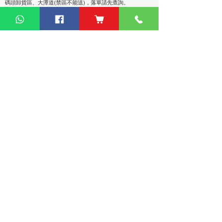
碼頭卸貨區、大潭道(禁區不能送)，落單請先查詢。
熱門產品
關於家之良品
品牌中心
自家設計
家之良品（辦公）
關於我們
雙層床
家之良品（家居）
加入我們
高架床
網站地圖
儲物床
組合床
變形床
床褥
客戶服務
衣櫃
|
鞋櫃
傢俬安装影片
探索更多產品
隱私權條款
聯繫方式
phone：+852
3962 2343
電郵：
order@xhomehk.com
Whatsapp：5269 0355