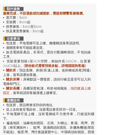
額外服務
服務完成，不設退款或扣減貨款，需提前聯繫客服報價。
度尺費：$400
•
安裝費：$500起
•
拆舊傢俬：$300至$500
•
拆及棄置舊傢俬：$500起
•
注意事項
包送貨，平地電梯可送上樓。搬樓梯請落單請說明。
•
過關查車有可能延遲送貨。
•
• 如含電插座產品，非英式，需自行配備轉插頭，不包拉線
工序。
安裝需要預留4至5CM空間，例如外長200CM，位置要
•
204CM以上。
(部份款式需要預留多點，詳情請諮詢客服)
預設直梯、床側(長邊)上落。改斜梯或床尾(闊邊)
•
關於床：
上落，落單請通知客服。
• 關於床褥：
床褥默認一體發貨，請自行確定是否可以入到
電梯和門口。
• 關於高櫃：
高櫃深度較淺，有前傾倒風險，
強烈
建議上牆
固定
，落單前請與客服溝通上牆事宜。
運費說明
• 包送貨
，貨品將會送到你的地址。
• 送上去前會至電給你，沒接電話會安排另一日送。
• 平地電梯可送上樓，沒有電梯或不方便停車，只能送到樓
下。
• 偏遠地區：油麻地卸貨區、古洞、大嶼山、東涌、馬灣、西
貢（将军澳除外）、稔灣、葵涌碼頭卸貨區、赤臘角機場(禁區
不能送)、愉景灣、灣仔會議展覽中心、中環碼頭卸貨區、西環