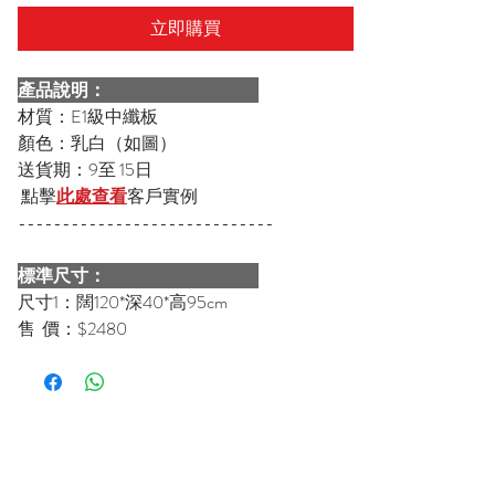
立即購買
產品說明：
材質：E1級中纖板
顏色：乳白（如圖）
送貨期：9至 15日
點擊
此處查看
客戶實例
-----------------------------
標準尺寸：
尺寸1：闊120*深40*高95cm
售 價：$2480