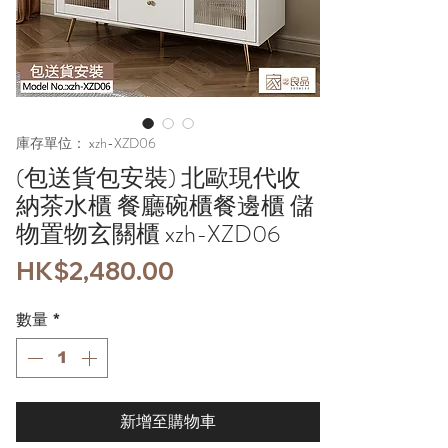
庫存單位： xzh-XZD06
(包送貨包安裝) 北歐現代收
納茶水櫃 餐廳碗櫃餐邊櫃 儲
物置物玄關櫃 xzh-XZD06
價
HK$2,480.00
格
數量
*
新增至購物車