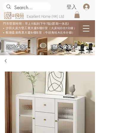
登入
Excellent Home (HK) Ltd
門市營業時間：早上11點到下午7點(星期一休息)
• 沙田火炭力堅工業大廈5樓D室（火炭站D出1分鐘）
• 觀塘盈達商業大廈8樓B室（牛頭角站A出8分鐘）
​訂造傢俬>
​辦公傢俬>