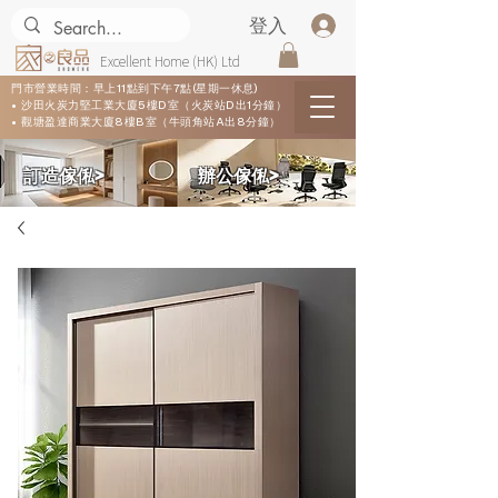
登入
Excellent Home (HK) Ltd
門市營業時間：早上11點到下午7點(星期一休息)
• 沙田火炭力堅工業大廈5樓D室（火炭站D出1分鐘）
• 觀塘盈達商業大廈8樓B室（牛頭角站A出8分鐘）
​訂造傢俬>
​辦公傢俬>