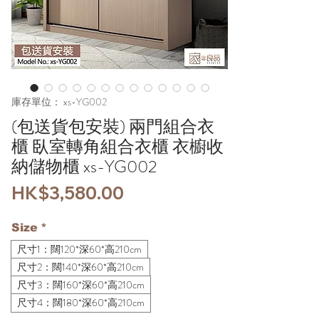
庫存單位： xs-YG002
(包送貨包安裝) 兩門組合衣
櫃 臥室轉角組合衣櫃 衣櫥收
納儲物櫃 xs-YG002
價
HK$3,580.00
格
Size
*
尺寸1：闊120*深60*高210cm
尺寸2：闊140*深60*高210cm
尺寸3：闊160*深60*高210cm
尺寸4：闊180*深60*高210cm