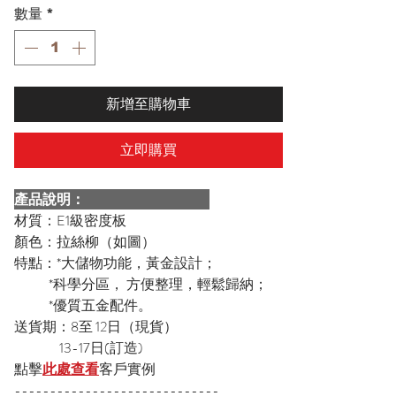
數量
*
新增至購物車
立即購買
產品說明：
材質：E1級密度板
顏色：拉絲柳（如圖）
特點：*大儲物功能，黃金設計；
*科學分區， 方便整理，輕鬆歸納；
*優質五金配件。
送貨期：8至 12日（現貨）
13-17日(訂造)
點擊
此處查看
客戶實例
-----------------------------