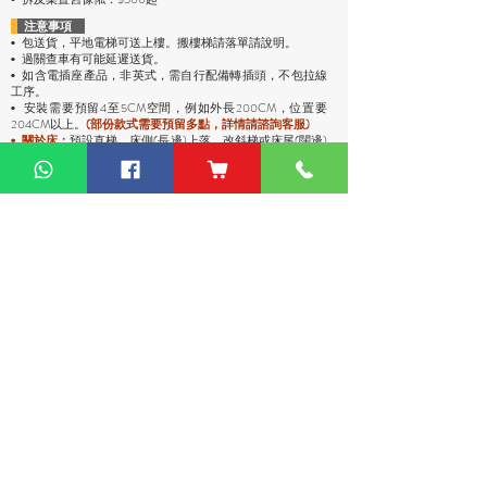
注意事項
包送貨，平地電梯可送上樓。搬樓梯請落單請說明。
•
過關查車有可能延遲送貨。
•
• 如含電插座產品，非英式，需自行配備轉插頭，不包拉線
工序。
安裝需要預留4至5CM空間，例如外長200CM，位置要
•
204CM以上。
(部份款式需要預留多點，詳情請諮詢客服)
預設直梯、床側(長邊)上落。改斜梯或床尾(闊邊)
•
關於床：
上落，落單請通知客服。
• 關於床褥：
床褥默認一體發貨，請自行確定是否可以入到
電梯和門口。
• 關於高櫃：
高櫃深度較淺，有前傾倒風險，
強烈
建議上牆
固定
，落單前請與客服溝通上牆事宜。
運費說明
• 包送貨
，貨品將會送到你的地址。
• 送上去前會至電給你，沒接電話會安排另一日送。
• 平地電梯可送上樓，沒有電梯或不方便停車，只能送到樓
下。
• 偏遠地區：油麻地卸貨區、古洞、大嶼山、東涌、馬灣、西
貢（将军澳除外）、稔灣、葵涌碼頭卸貨區、赤臘角機場(禁區
不能送)、愉景灣、灣仔會議展覽中心、中環碼頭卸貨區、西環
碼頭卸貨區、大潭道(禁區不能送)，落單請先查詢。
熱門產品
關於家之良品
品牌中心
自家設計
家之良品（辦公）
關於我們