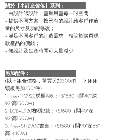
關於【半訂造傢俬】系列：
- 由設計師設計，盡量用盡每一吋空間；
- 提供不同方案，按已有的設計給客戶作適
量的尺寸及功能修改；
- 滿足不同客戶的訂造需求，相等於購買現
款產品的價錢；
- 傾設計及生產時間可大量減少。
-----------------------------
另加配件：
(以下組合價格，單買另加300/件，下床床
頭板另加250/件)
1. Tree-TIG920梯櫃A款：+$1880（闊40*深
92*高150CM）
2. LCB-L920梯櫃B款：+$1680（闊40*深
92*高150CM）
3. Tree-SHZ900書桌：+$1580（闊90*深55*
高144CM）