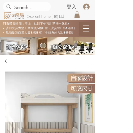
登入
Excellent Home (HK) Ltd
門市營業時間：早上11點到下午7點(星期一休息)
• 沙田火炭力堅工業大廈5樓D室（火炭站D出1分鐘）
• 觀塘盈達商業大廈8樓B室（牛頭角站A出8分鐘）
​訂造傢俬>
​辦公傢俬>