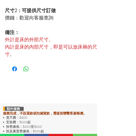
尺寸2：可提供尺寸訂做
價錢：歡迎向客服查詢
備注：
外計是床的外部尺寸。
內計是床的內部尺寸，即是可以放床褥的尺
寸。
額外服務
服務完成，不設退款或扣減貨款，需提前聯繫客服報價。
度尺費：$400
•
安裝費：$500起
•
拆舊傢俬：$300至$500
•
拆及棄置舊傢俬：$500起
•