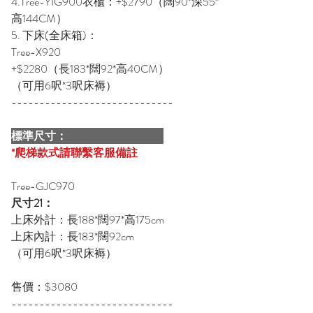
4.Tree-YIG900衣櫃：+$2790（闊90*深55*
高144CM）
5. 下床(全床箱)：
Tree-X920
+$2280（長183*闊92*高40CM）
（可用6呎*3呎床褥）
-----------------------------
標準尺寸：
*爬梯款式請聯繫客服備註
Tree-GJC970
尺寸21：
上床外計：長188*闊97*高175cm
上床內計：長183*闊92cm
（可用6呎*3呎床褥）
售價：$3080
-----------------------------