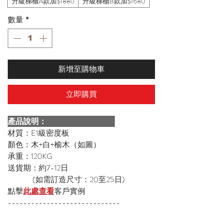
升級梯櫃A款加$1880
升級梯櫃B款加$1680
數量
*
新增至購物車
立即購買
產品說明：
材質：E1級密度板
顏色：木+白+榆木（如圖）
承重：120KG
送貨期：約7-12日
(如需訂造尺寸：20至25日)
點擊
此處查看
客戶實例
-----------------------------