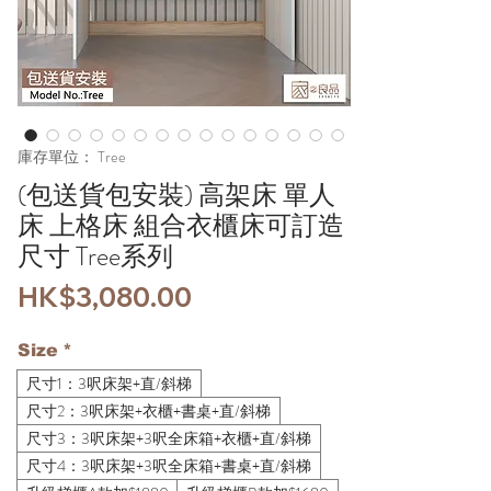
庫存單位： Tree
(包送貨包安裝) 高架床 單人
床 上格床 組合衣櫃床可訂造
尺寸 Tree系列
價
HK$3,080.00
格
Size
*
尺寸1：3呎床架+直/斜梯
尺寸2：3呎床架+衣櫃+書桌+直/斜梯
尺寸3：3呎床架+3呎全床箱+衣櫃+直/斜梯
尺寸4：3呎床架+3呎全床箱+書桌+直/斜梯