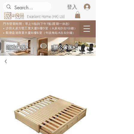
登入
Excellent Home (HK) Ltd
門市營業時間：早上11點到下午7點(星期一休息)
• 沙田火炭力堅工業大廈5樓D室（火炭站D出1分鐘）
• 觀塘盈達商業大廈8樓B室（牛頭角站A出8分鐘）
​訂造傢俬>
​辦公傢俬>