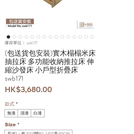
庫存單位： swb171
(包送貨包安裝)實木榻榻米床
抽拉床 多功能收納推拉床 伸
縮沙發床 小戶型折疊床
swb171
價
HK$3,680.00
格
款式
*
無漆
清漆
白漆
Size
*
尺寸1：長200*闊80-140*高40CM