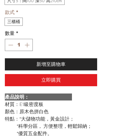
尺寸5：闊100*深50*高210cm
款式
*
三櫃桶
數量
*
新增至購物車
立即購買
產品說明：
材質：E1級密度板
顏色：原木色拼白色
特點：*大儲物功能，黃金設計；
*科學分區， 方便整理，輕鬆歸納；
*優質五金配件。