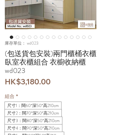
庫存單位： wd023
(包送貨包安裝)兩門櫃桶衣櫃
臥室衣櫃組合 衣櫥收納櫃
wd023
價
HK$3,180.00
格
組合
*
尺寸1：闊60*深50*高210cm
尺寸2：闊70*深50*高210cm
尺寸3：闊80*深50*高210cm
尺寸4：闊90*深50*高210cm