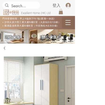
登入
Excellent Home (HK) Ltd
門市營業時間：早上11點到下午7點(星期一休息)
• 沙田火炭力堅工業大廈5樓D室（火炭站D出1分鐘）
• 觀塘盈達商業大廈8樓B室（牛頭角站A出8分鐘）
​訂造傢俬>
​辦公傢俬>