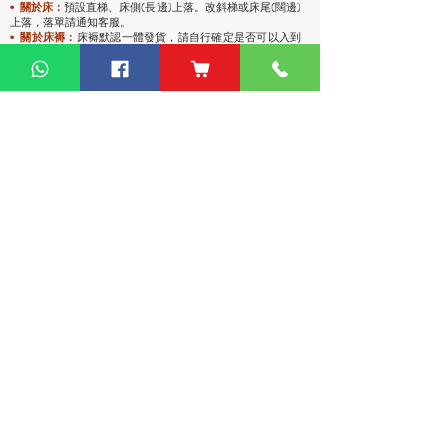
預設直梯、床側(長邊)上落。改斜梯或床尾(闊邊)
•
關於床：
上落，落單請通知客服。
• 關於床褥：
床褥默認一體發貨，請自行確定是否可以入到
電梯和門口。
• 關於高櫃：
高櫃深度較淺，有前傾倒風險，
強烈
建議上牆
固定
，落單前請與客服溝通上牆事宜。
運費說明
• 包送貨
，貨品將會送到你的地址。
• 送上去前會至電給你，沒接電話會安排另一日送。
• 平地電梯可送上樓，沒有電梯或不方便停車，只能送到樓
下。
• 偏遠地區：油麻地卸貨區、古洞、大嶼山、東涌、馬灣、西
貢（将军澳除外）、稔灣、葵涌碼頭卸貨區、赤臘角機場(禁區
不能送)、愉景灣、灣仔會議展覽中心、中環碼頭卸貨區、西環
碼頭卸貨區、大潭道(禁區不能送)，落單請先查詢。
熱門產品
關於家之良品
品牌中心
自家設計
家之良品（辦公）
關於我們
雙層床
家之良品（家居）
加入我們
高架床
網站地圖
儲物床
組合床
變形床
床褥
客戶服務