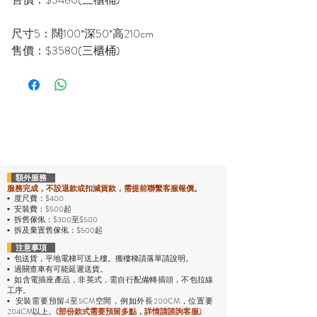
尺寸5：闊100*深50*高210cm
售價：$3580(三櫃桶)
額外服務
服務完成，不設退款或扣減貨款，需提前聯繫客服報價。
度尺費：$400
•
安裝費：$500起
•
拆舊傢俬：$300至$500
•
拆及棄置舊傢俬：$500起
•
注意事項
包送貨，平地電梯可送上樓。搬樓梯請落單請說明。
•
過關查車有可能延遲送貨。
•
• 如含電插座產品，非英式，需自行配備轉插頭，不包拉線
工序。
安裝需要預留4至5CM空間，例如外長200CM，位置要
•
204CM以上。
(部份款式需要預留多點，詳情請諮詢客服)