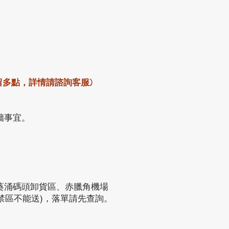
留多點，詳情請諮詢客服)
牆事宜。
葵涌碼頭卸貨區、赤臘角機場
禁區不能送)，落單請先查詢。