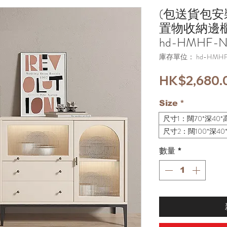
(包送貨包安
置物收納邊
hd-HMHF-
庫存單位： hd-HMHF
HK$2,680.
Size
*
尺寸1：闊70*深40*高
尺寸2：闊100*深40*
數量
*