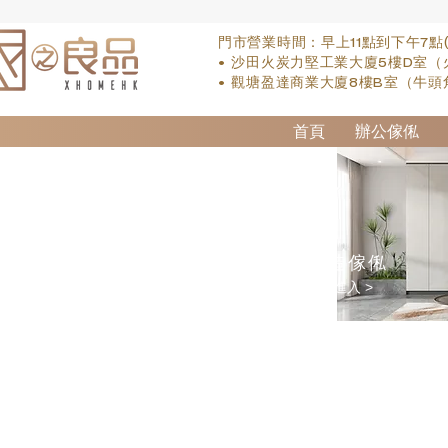
門市營業時間：早上11點到下午7點
• 沙田火炭力堅工業大廈5樓D室（
• 觀塘盈達商業大廈8樓B室（牛頭
首頁
辦公傢俬
訂造傢俬
點擊進入 >