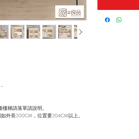
--
搬樓梯請落單請說明。
如外長200CM，位置要204CM以上。