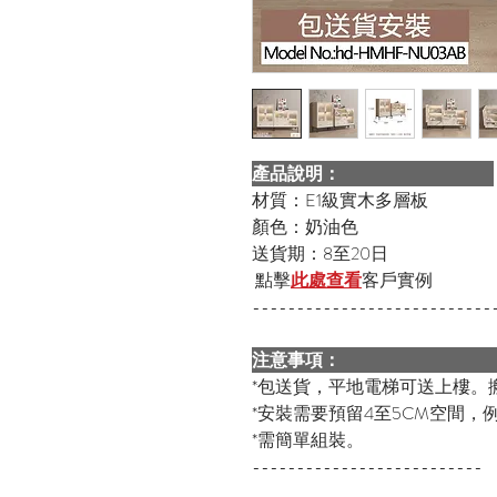
產品說明：
材質：E1級實木多層板
顏色：奶油色
送貨期：8至20日
點擊
此處查看
客戶實例
---------------------------
注意事項：
*包送貨，平地電梯可送上樓。
*安裝需要預留4至5CM空間，例
*需簡單組裝。
--------------------------