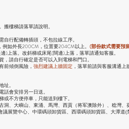
。搬樓梯請落單請說明。
，需自行配備轉插頭，不包拉線工序。
，例如外長200CM，位置要204CM以上。
(部份款式需要預
長邊)上落。改斜梯或床尾(闊邊)上落，落單請通知客服。
貨，請自行確定是否可以入到電梯和門口。
有前傾倒風險，
強烈
建議上牆固定
，落單前請與客服溝通上
地址。
接電話會安排另一日送。
電梯或不方便停車，只能送到樓下。
、古洞、大嶼山、東涌、馬灣、西貢（将军澳除外）、稔灣、
仔會議展覽中心、中環碼頭卸貨區、西環碼頭卸貨區、大潭道(