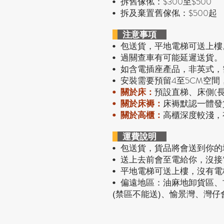
拆舊傢俬：$300至$500
•
拆及棄置舊傢俬：$500起
•
注意事項
包送貨，平地電梯可送上樓
•
過關查車有可能延遲送貨。
•
• 如含電插座產品，非英式
安裝需要預留4至5CM空間
•
預設直梯、床側(
•
關於床：
• 關於床褥：
床褥默認一體發
• 關於高櫃：
高櫃深度較淺，
運費說明
• 包送貨
，貨品將會送到你的
• 送上去前會至電給你，沒
• 平地電梯可送上樓，沒有
• 偏遠地區：油麻地卸貨區
(禁區不能送)、愉景灣、灣