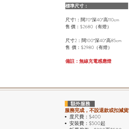
標準尺寸：
尺寸1：闊70*深40*高110cm
售 價：$2680（有燈）
尺寸2：闊100*深40*高85cm
售 價：$2980（有燈）
備註：無線充電感應燈
額外服務
服務完成，不設退款或扣減貨
度尺費：$400
•
安裝費：$500起
•