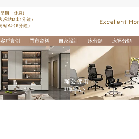
(星期一休息)
火炭站D出1分鐘）
Excellent Ho
角站A出8分鐘）
客戶實例
門市資料
自家設計
床分類
床褥分類
辦公傢俱
點擊進入 >