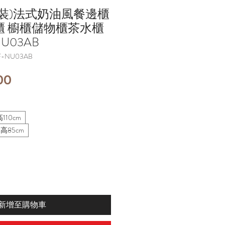
裝)法式奶油風餐邊櫃
櫃 櫥櫃儲物櫃茶水櫃
NU03AB
-NU03AB
價
00
格
110cm
高85cm
新增至購物車