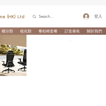
登入
me (HK) Ltd
櫃分類
梳化類
餐枱椅套餐
訂造傢俬
關於我們
52690355