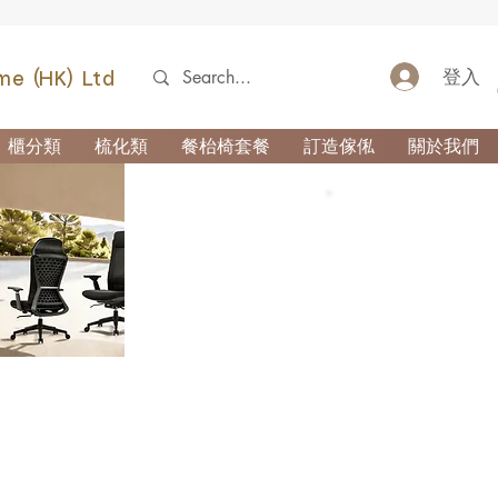
登入
me (HK) Ltd
櫃分類
梳化類
餐枱椅套餐
訂造傢俬
關於我們
52690355