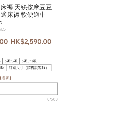
簧床褥 天絲按摩豆豆
 舒適床褥 軟硬適中
5
J25
一
促
00 
HK$2,590.00
般
銷
價
價
半
6呎*5呎
6呎3*4呎
格
格
5呎
訂造尺寸（請咨詢客服）
(選填)
0/500