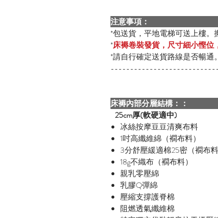
注意事項：
*包送貨，平地電梯可送上樓。
*
床褥卷裝發貨，尺寸細小慳位
*請自行確定送貨路線是否暢通
---------------------------
床褥內部分層結構：：
25cm厚(軟硬適中)
冰絲按摩豆豆清爽布料
1吋高纖維綿（襉布料）
3分舒壓緩適棉25密（襉布
18g不織布（襉布料）
親乳零壓綿
乳膠Q彈綿
壓縮支撐護脊棉
阻燃透氣纖維棉