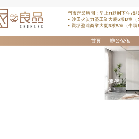
門市營業時間：早上11點到下午7點
• 沙田火炭力堅工業大廈5樓D室（
• 觀塘盈達商業大廈8樓B室（牛頭
首頁
辦公傢俬
訂造傢俬
點擊進入 >