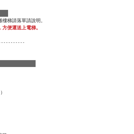
搬樓梯請落單請說明。
，方便運送上電梯。
。
-----------
料）