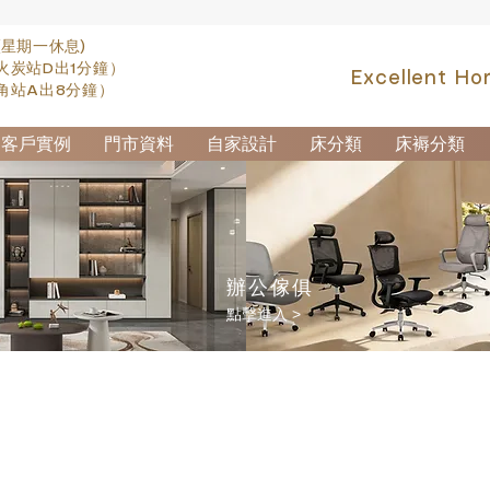
(星期一休息)
火炭站D出1分鐘）
Excellent Ho
角站A出8分鐘）
客戶實例
門市資料
自家設計
床分類
床褥分類
辦公傢俱
點擊進入 >