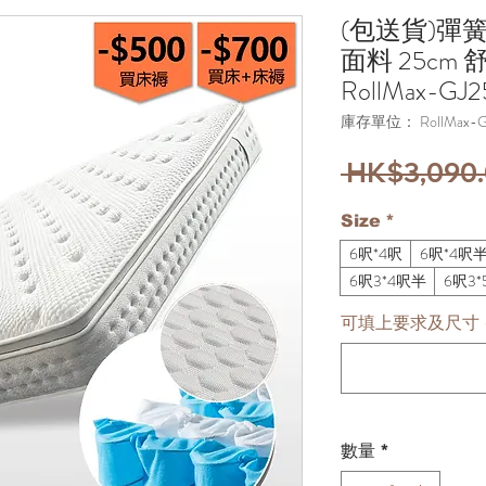
(包送貨)彈
面料 25cm
RollMax-GJ2
庫存單位： RollMax-G
 HK$3,090.
Size
*
6呎*4呎
6呎*4呎
6呎3*4呎半
6呎3*
可填上要求及尺寸 
數量
*