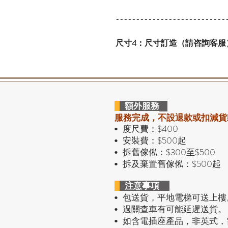
---------------------------
尺寸4：尺寸訂造（請咨詢客服
額外服務
服務完成，不設退款或扣減貨
度尺費：$400
•
安裝費：$500起
•
拆舊傢俬：$300至$500
•
拆及棄置舊傢俬：$500起
•
注意事項
包送貨，平地電梯可送上樓
•
過關查車有可能延遲送貨。
•
• 如含電插座產品，非英式