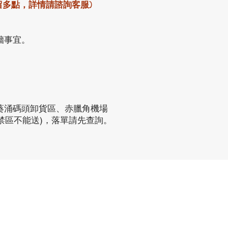
留多點，詳情請諮詢客服)
牆事宜。
葵涌碼頭卸貨區、赤臘角機場
禁區不能送)，落單請先查詢。
聯繫方式
phone：+852 3962 2343
電郵：
order@xhomehk.com
Whatsapp：5269 0355