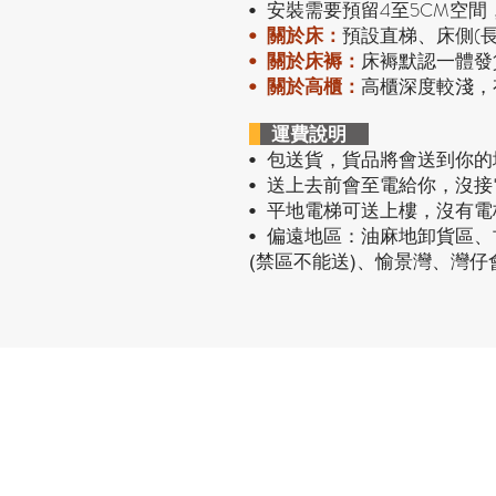
安裝需要預留4至5CM空間
•
預設直梯、床側(
•
關於床：
• 關於床褥：
床褥默認一體發
• 關於高櫃：
高櫃深度較淺，
運費說明
• 包送貨
，貨品將會送到你的
• 送上去前會至電給你，沒
• 平地電梯可送上樓，沒有
• 偏遠地區：油麻地卸貨區
(禁區不能送)、愉景灣、灣
熱門產品
關於家之良
自家設計
關於我們
雙層床
加入我們