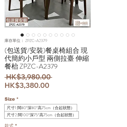
庫存單位： ZPZC-A2379
(包送貨/安裝)餐桌椅組合 現
代簡約小戶型 兩側拉臺 伸縮
餐枱 ZPZC-A2379
一
 HK$3,980.00 
促
般
HK$3,380.00
銷
價
Size
*
價
格
尺寸1:闊80*深80*高75cm（合起狀態）
格
尺寸2:闊100*深75*高75cm（合起狀態）
款式
*