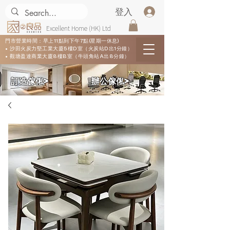
登入
Excellent Home (HK) Ltd
門市營業時間：早上11點到下午7點(星期一休息)
• 沙田火炭力堅工業大廈5樓D室（火炭站D出1分鐘）
• 觀塘盈達商業大廈8樓B室（牛頭角站A出8分鐘）
​訂造傢俬>
​辦公傢俬>