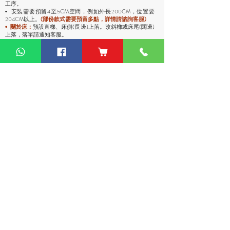
工序。
安裝需要預留4至5CM空間，例如外長200CM，位置要
•
204CM以上。
(部份款式需要預留多點，詳情請諮詢客服)
預設直梯、床側(長邊)上落。改斜梯或床尾(闊邊)
•
關於床：
上落，落單請通知客服。
• 關於床褥：
床褥默認一體發貨，請自行確定是否可以入到
電梯和門口。
• 關於高櫃：
高櫃深度較淺，有前傾倒風險，
強烈
建議上牆
固定
，落單前請與客服溝通上牆事宜。
運費說明
• 包送貨
，貨品將會送到你的地址。
• 送上去前會至電給你，沒接電話會安排另一日送。
• 平地電梯可送上樓，沒有電梯或不方便停車，只能送到樓
下。
• 偏遠地區：油麻地卸貨區、古洞、大嶼山、東涌、馬灣、西
貢（将军澳除外）、稔灣、葵涌碼頭卸貨區、赤臘角機場(禁區
不能送)、愉景灣、灣仔會議展覽中心、中環碼頭卸貨區、西環
碼頭卸貨區、大潭道(禁區不能送)，落單請先查詢。
熱門產品
關於家之良品
品牌中心
自家設計
家之良品（辦公）
關於我們
雙層床
家之良品（家居）
加入我們
高架床
網站地圖
儲物床
組合床