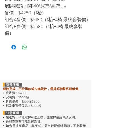
展開狀態：闊140*深75*高75cm
售價：$4280（1枱）
组合A售價：$5180（1枱+4椅 最終套裝價）
组合B售價：$5580（1枱+4椅 最終套裝
價）
額外服務
服務完成，不設退款或扣減貨款，需提前聯繫客服報價。
度尺費：$400
•
安裝費：$500起
•
拆舊傢俬：$300至$500
•
拆及棄置舊傢俬：$500起
•
注意事項
包送貨，平地電梯可送上樓。搬樓梯請落單請說明。
•
過關查車有可能延遲送貨。
•
• 如含電插座產品，非英式，需自行配備轉插頭，不包拉線