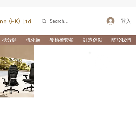
登入
me (HK) Ltd
櫃分類
梳化類
餐枱椅套餐
訂造傢俬
關於我們
52690355