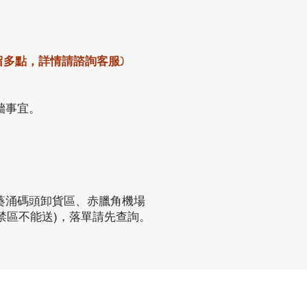
留多點，詳情請諮詢客服)
牆事宜。
葵涌碼頭卸貨區、赤臘角機場
禁區不能送)，落單請先查詢。