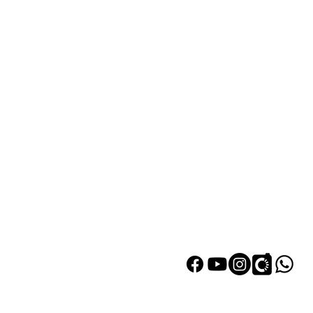
熱門產品
關於家之良
自家設計
關於我們
雙層床
加入我們
高架床
網站地圖
儲物床
組合床
變形床
床褥
衣櫃
|
鞋櫃
探索更多產品