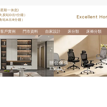
(星期一休息)
火炭站D出1分鐘）
Excellent Ho
角站A出8分鐘）
客戶實例
門市資料
自家設計
床分類
床褥分類
辦公傢俱
點擊進入 >