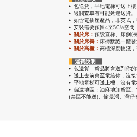
包送貨，平地電梯可送上樓
•
過關查車有可能延遲送貨。
•
• 如含電插座產品，非英式
安裝需要預留4至5CM空間
•
預設直梯、床側(
•
關於床：
• 關於床褥：
床褥默認一體發
• 關於高櫃：
高櫃深度較淺，
運費說明
• 包送貨
，貨品將會送到你的
• 送上去前會至電給你，沒
• 平地電梯可送上樓，沒有
• 偏遠地區：油麻地卸貨區
(禁區不能送)、愉景灣、灣