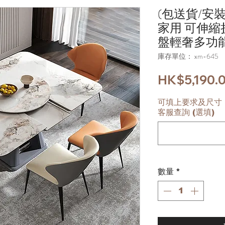
(包送貨/安
家用 可伸縮
盤輕奢多功能
庫存單位： xm-645
HK$5,190.
可填上要求及尺寸，
客服查詢 (選填)
數量
*