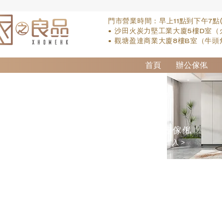
門市營業時間：早上11點到下午7點
• 沙田火炭力堅工業大廈5樓D室（
• 觀塘盈達商業大廈8樓B室（牛頭
首頁
辦公傢俬
訂造傢俬
點擊進入 >