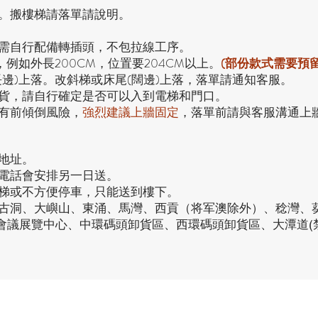
。搬樓梯請落單請說明。
，需自行配備轉插頭，不包拉線工序。
，例如外長200CM，位置要204CM以上。
(部份款式需要預
長邊)上落。改斜梯或床尾(闊邊)上落，落單請通知客服。
貨，請自行確定是否可以入到電梯和門口。
有前傾倒風險，
強烈
建議上牆固定
，落單前請與客服溝通上
地址。
接電話會安排另一日送。
電梯或不方便停車，只能送到樓下。
、古洞、大嶼山、東涌、馬灣、西貢（将军澳除外）、稔灣、
仔會議展覽中心、中環碼頭卸貨區、西環碼頭卸貨區、大潭道(