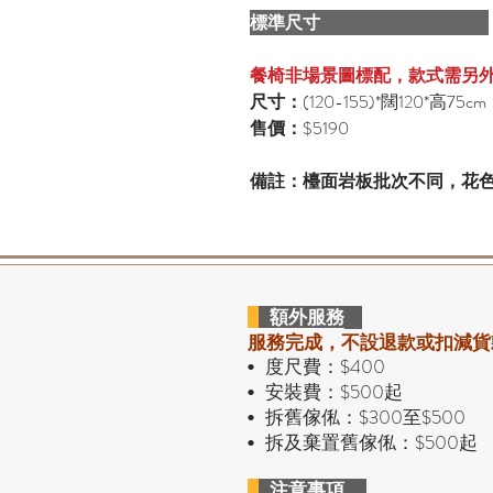
標準尺寸
餐椅非場景圖標配，款式需另
尺寸：
(120-155)*闊120*高75cm
售價：
$5190
備註：檯面岩板批次不同，花
額外服務
服務完成，不設退款或扣減貨
度尺費：$400
•
安裝費：$500起
•
拆舊傢俬：$300至$500
•
拆及棄置舊傢俬：$500起
•
注意事項