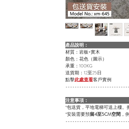
產品說明：
材質：岩板+實木
顏色：花色（圖示）
承重：100KG
送貨期：12至25日
點擊
此處查看
客戶實例
---------------------------
注意事項
*包送貨，平地電梯可送上樓。
*安裝需要預
留4至5CM空間
，例
---------------------------