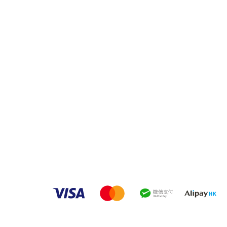
品牌中心
品
客戶服務
家之良品（辦公）
傢俬安装影片
家之良品（家居）
隱私權條款