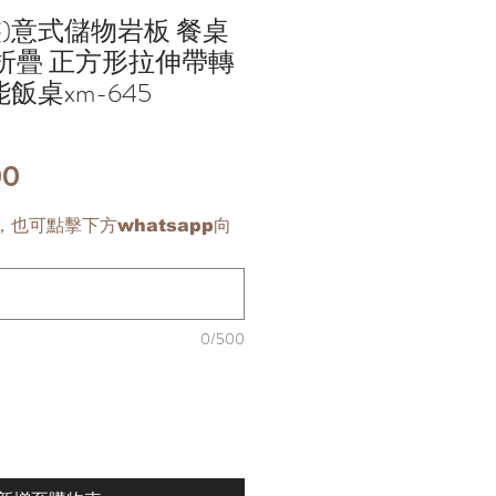
裝)意式儲物岩板 餐桌
折疊 正方形拉伸帶轉
飯桌xm-645
價
00
格
也可點擊下方whatsapp向
0/500