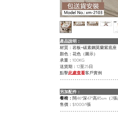
產品說明：
材質：岩板+碳素鋼莫蘭紫底座
顏色：花色（圖示）
承重：100KG
送貨期：12至25日
點擊
此處查看
客戶實例
---------------------------
另加配件：
餐椅：
闊46*深47*高85cm（2
售價：$1000/1張
---------------------------