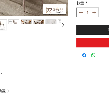
數量
*
--
張起訂）
--