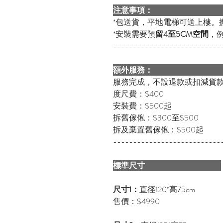
注意事項
*包送貨，平地電梯可送上樓。
*安裝需要預
留4至5CM空間
，例
---------------------------
額外服務
服務完成，不設退款或扣減貨
度尺費：$400
安裝費：$500起
拆舊傢俬：$300至$500
拆及棄置舊傢俬：$500起
---------------------------
標準尺寸
尺寸1：
直徑120*高75cm
售價：$4990