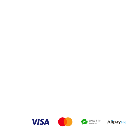
品牌中心
品
客戶服務
家之良品（辦公）
傢俬安装影片
家之良品（家居）
隱私權條款