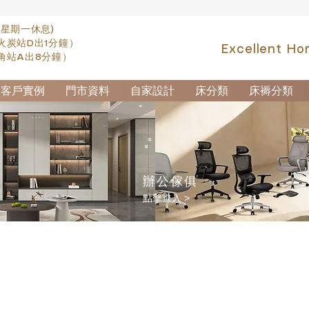
(星期一休息)
火炭站D出1分鐘）
Excellent Ho
角站A出8分鐘）
客戶實例
門市資料
自家設計
床分類
床褥分類
辦公傢俱
點擊進入 >