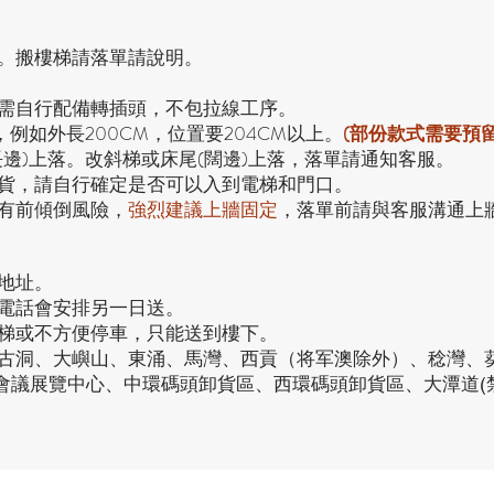
。搬樓梯請落單請說明。
，需自行配備轉插頭，不包拉線工序。
，例如外長200CM，位置要204CM以上。
(部份款式需要預
長邊)上落。改斜梯或床尾(闊邊)上落，落單請通知客服。
貨，請自行確定是否可以入到電梯和門口。
有前傾倒風險，
強烈
建議上牆固定
，落單前請與客服溝通上
地址。
接電話會安排另一日送。
電梯或不方便停車，只能送到樓下。
、古洞、大嶼山、東涌、馬灣、西貢（将军澳除外）、稔灣、
仔會議展覽中心、中環碼頭卸貨區、西環碼頭卸貨區、大潭道(