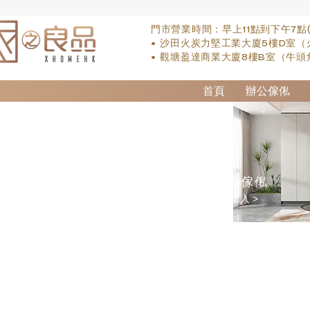
門市營業時間：早上11點到下午7點
• 沙田火炭力堅工業大廈5樓D室（
• 觀塘盈達商業大廈8樓B室（牛頭
首頁
辦公傢俬
訂造傢俬
點擊進入 >