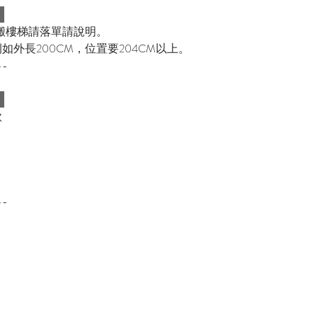
：
搬樓梯請落單請說明。
如外長200CM，位置要204CM以上。
--
：
款
--