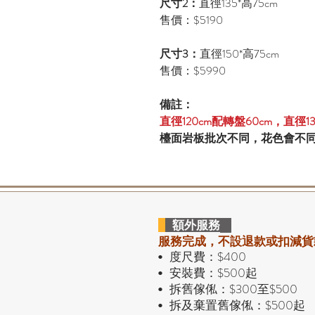
尺寸2：
直徑135*高75cm
售價：$5190
尺寸3：
直徑150*高75cm
售價：$5990
備註：
直徑120cm配轉盤60cm，直徑13
檯面岩板批次不同，花色會不
額外服務
服務完成，不設退款或扣減貨
度尺費：$400
•
安裝費：$500起
•
拆舊傢俬：$300至$500
•
拆及棄置舊傢俬：$500起
•