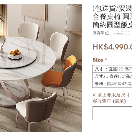
(包送貨/安
合餐桌椅 圓
簡約圓型飯桌x
庫存單位： xm-2103
HK$4,990.
Size
*
尺寸1：直徑120*高7
尺寸3：直徑150*高7
餐椅：闊46*深47*
可填上要求及尺寸，
客服查詢 (選填)