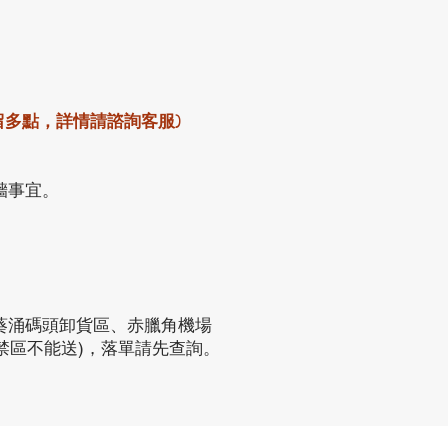
留多點，詳情請諮詢客服)
牆事宜。
葵涌碼頭卸貨區、赤臘角機場
禁區不能送)，落單請先查詢。