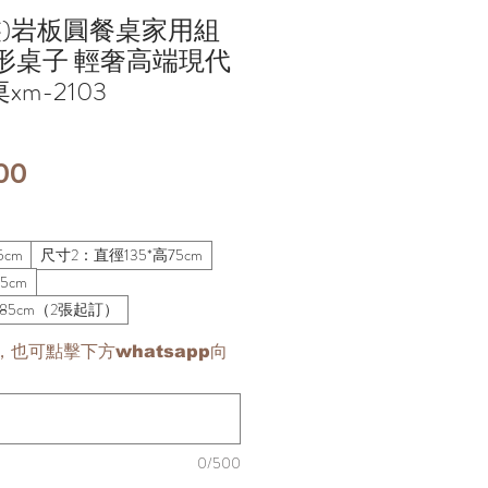
裝)岩板圓餐桌家用組
形桌子 輕奢高端現代
m-2103
價
00
格
5cm
尺寸2：直徑135*高75cm
5cm
高85cm（2張起訂）
也可點擊下方whatsapp向
0/500