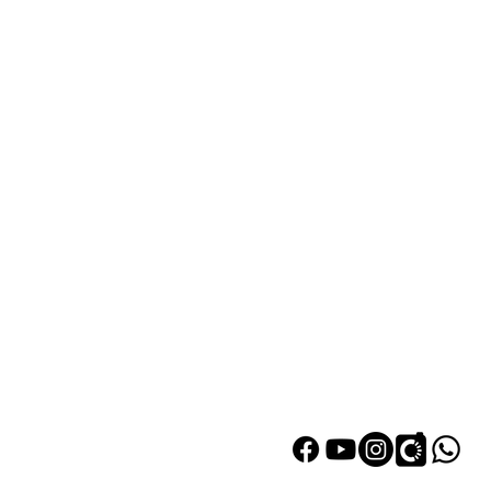
熱門產品
關於家之良
自家設計
關於我們
雙層床
加入我們
高架床
網站地圖
儲物床
組合床
變形床
床褥
衣櫃
|
鞋櫃
探索更多產品