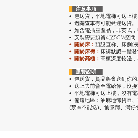
注意事項
包送貨，平地電梯可送上樓
•
過關查車有可能延遲送貨。
•
• 如含電插座產品，非英式
安裝需要預留4至5CM空間
•
預設直梯、床側(
•
關於床：
• 關於床褥：
床褥默認一體發
• 關於高櫃：
高櫃深度較淺，
運費說明
• 包送貨
，貨品將會送到你的
• 送上去前會至電給你，沒
• 平地電梯可送上樓，沒有
• 偏遠地區：油麻地卸貨區
(禁區不能送)、愉景灣、灣