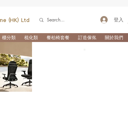
登入
me (HK) Ltd
櫃分類
梳化類
餐枱椅套餐
訂造傢俬
關於我們
52690355