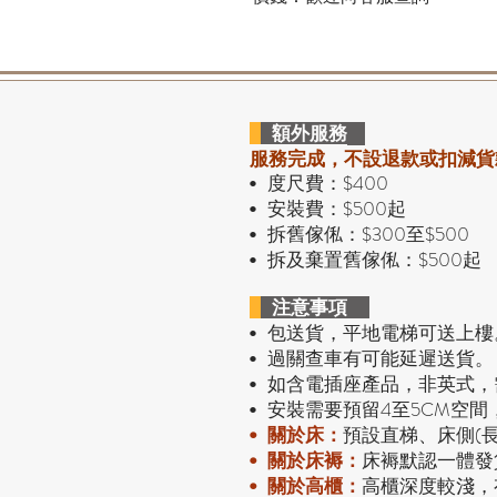
額外服務
服務完成，不設退款或扣減貨
度尺費：$400
•
安裝費：$500起
•
拆舊傢俬：$300至$500
•
拆及棄置舊傢俬：$500起
•
注意事項
包送貨，平地電梯可送上樓
•
過關查車有可能延遲送貨。
•
• 如含電插座產品，非英式
安裝需要預留4至5CM空間
•
預設直梯、床側(
•
關於床：
• 關於床褥：
床褥默認一體發
• 關於高櫃：
高櫃深度較淺，