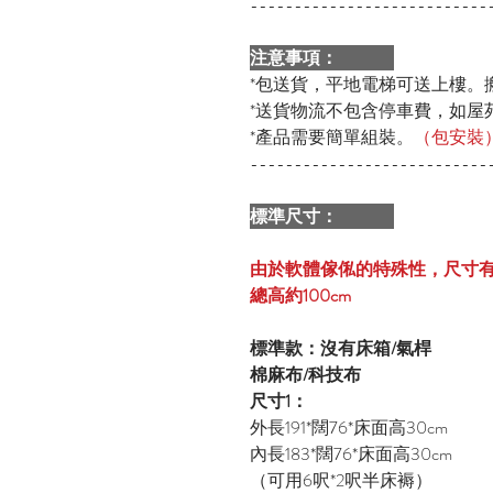
---------------------------
注意事項：
*包送貨，平地電梯可送上樓。
*送貨物流不包含停車費，如屋
*產品需要簡單組裝。
（包安裝
---------------------------
標準尺寸
：
由於軟體傢俬的特殊性，尺寸有
總高約100cm
標準款：沒有床箱/氣桿
棉麻布/科技布
尺寸1：
外長191*闊76*床面高30cm
內長183*闊76*床面高30cm
（可用6呎*2呎半床褥）