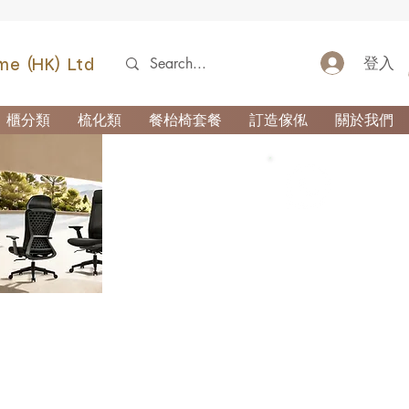
登入
me (HK) Ltd
櫃分類
梳化類
餐枱椅套餐
訂造傢俬
關於我們
52690355