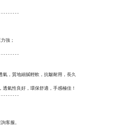
---------
重力強；
---------
膚透氣，質地細膩輕軟，抗皺耐用，長久
，透氣性良好，環保舒適，手感極佳！
---------
查詢客服。