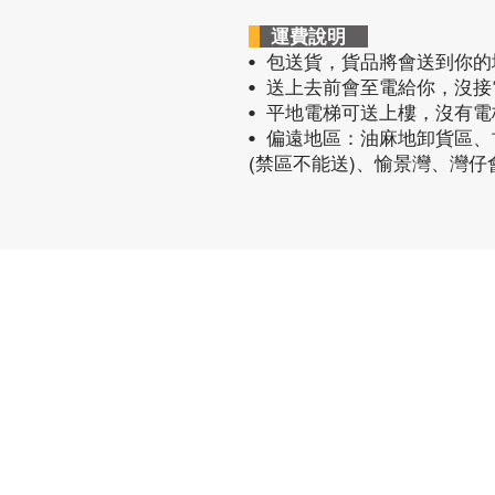
運費說明
• 包送貨
，貨品將會送到你的
• 送上去前會至電給你，沒
• 平地電梯可送上樓，沒有
• 偏遠地區：油麻地卸貨區
(禁區不能送)、愉景灣、灣
熱門產品
關於家之良
自家設計
關於我們
雙層床
加入我們
高架床
網站地圖
儲物床
組合床
變形床