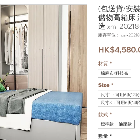
(包送貨/安
儲物高箱床 
造 xm-20218
庫存單位： xm-20218
HK$4,580.
材質
*
棉麻布/科技布
Size
*
尺寸1：可用6呎*2
尺寸3：可用6呎*4
款式
*
標準款
油壓款
數量
*