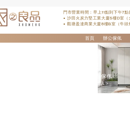
門市營業時間：早上11點到下午7點
• 沙田火炭力堅工業大廈5樓D室（
• 觀塘盈達商業大廈8樓B室（牛頭
首頁
辦公傢俬
訂造傢俬
點擊進入 >