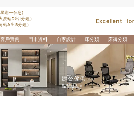
(星期一休息)
火炭站D出1分鐘）
Excellent Ho
角站A出8分鐘）
客戶實例
門市資料
自家設計
床分類
床褥分類
辦公傢俱
點擊進入 >