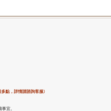
留多點，詳情請諮詢客服)
牆事宜。