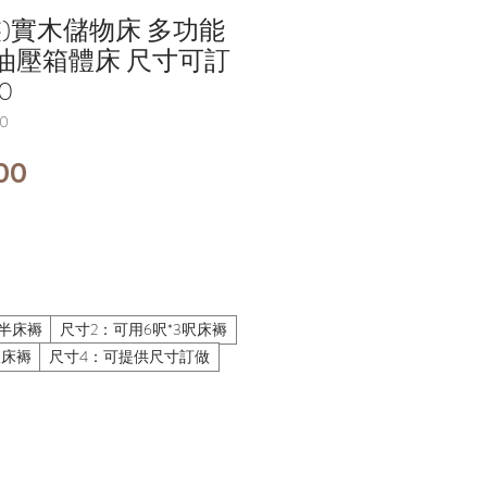
裝)實木儲物床 多功能
油壓箱體床 尺寸可訂
0
0
價
00
格
呎半床褥
尺寸2：可用6呎*3呎床褥
呎床褥
尺寸4：可提供尺寸訂做