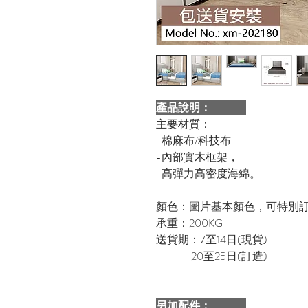
產品說明：
主要材質：
-棉麻布/科技布
-內部實木框架，
-高彈力高密度海綿。
顏色：圖片基本顏色，可特別
承重：200KG
送貨期：7至14日(現貨)
20至25日(訂造)
---------------------------
另加配件：