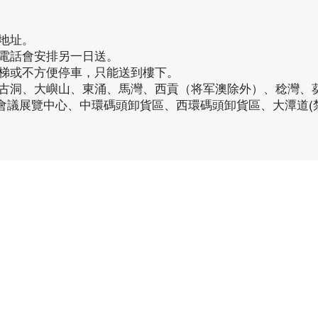
地址。
接電話會安排另一日送。
電梯或不方便停車，只能送到樓下。
、古洞、大嶼山、東涌、馬灣、西貢（将军澳除外）、稔灣、
仔會議展覽中心、中環碼頭卸貨區、西環碼頭卸貨區、大潭道(
品牌中心
品
客戶服務
家之良品（辦公）
傢俬安装影片
家之良品（家居）
隱私權條款