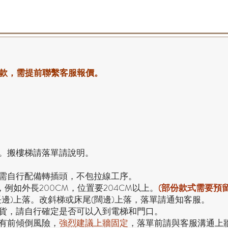
款，需提前聯繫客服報價。
。搬樓梯請落單請說明。
，需自行配備轉插頭，不包拉線工序。
，例如外長200CM，位置要204CM以上。
(部份款式需要預
長邊)上落。改斜梯或床尾(闊邊)上落，落單請通知客服。
貨，請自行確定是否可以入到電梯和門口。
有前傾倒風險，
強烈
建議上牆固定
，落單前請與客服溝通上