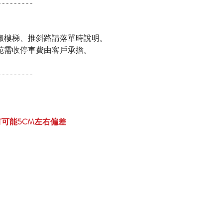
---------
搬樓梯、推斜路請落單時說明。
苑需收停車費由客戶承擔。
）
---------
可能5CM左右偏差