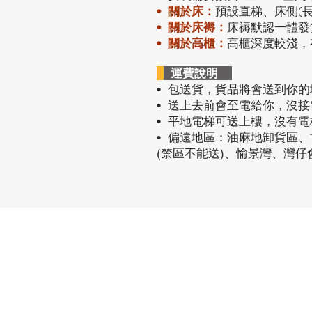
預設直梯、床側(
•
關於床：
• 關於床褥：
床褥默認一體發
• 關於高櫃：
高櫃深度較淺，
運費說明
• 包送貨
，貨品將會送到你的
• 送上去前會至電給你，沒
• 平地電梯可送上樓，沒有
• 偏遠地區：油麻地卸貨區
(禁區不能送)、愉景灣、灣
熱門產品
關於家之良
自家設計
關於我們
雙層床
加入我們
高架床
網站地圖