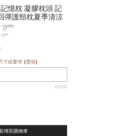
膠記憶枕 凝膠枕頭 記
慢回彈護頸枕夏季清涼
-jym
-jym
價
0
格
寸或要求 (選填)
0/500
新增至購物車