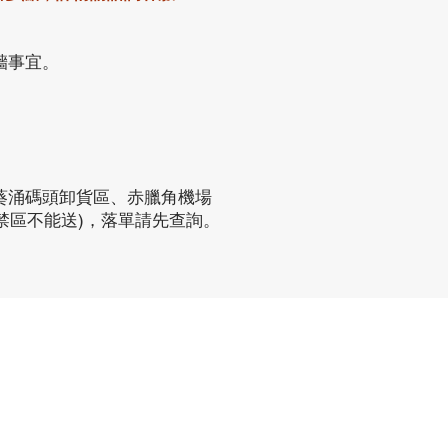
牆事宜。
葵涌碼頭卸貨區、赤臘角機場
禁區不能送)，落單請先查詢。
聯繫方式
phone：+852 3962 2343
電郵：
order@xhomehk.com
Whatsapp：5269 0355