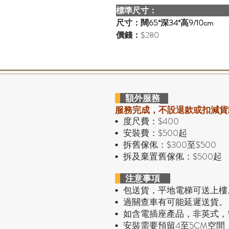
標準尺寸
尺寸：闊65*深34*高9/10cm
價錢：
$280
額外服務
服務完成，不設退款或扣減貨
度尺費：$400
•
安裝費：$500起
•
拆舊傢俬：$300至$500
•
拆及棄置舊傢俬：$500起
•
注意事項
包送貨，平地電梯可送上樓
•
過關查車有可能延遲送貨。
•
• 如含電插座產品，非英式
安裝需要預留4至5CM空間
•