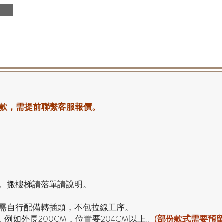
：
款，需提前聯繫客服報價。
。搬樓梯請落單請說明。
，需自行配備轉插頭，不包拉線工序。
，例如外長200CM，位置要204CM以上。
(部份款式需要預