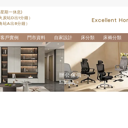
(星期一休息)
火炭站D出1分鐘）
Excellent Ho
角站A出8分鐘）
客戶實例
門市資料
自家設計
床分類
床褥分類
辦公傢俱
點擊進入 >