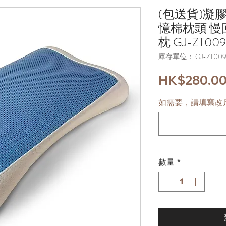
(包送貨)凝
憶棉枕頭 
枕 GJ-ZT009
庫存單位： GJ-ZT009
HK$280.0
如需要，請填寫改尺
數量
*