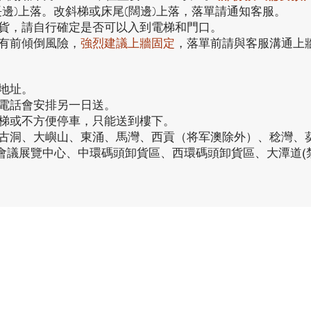
長邊)上落。改斜梯或床尾(闊邊)上落，落單請通知客服。
貨，請自行確定是否可以入到電梯和門口。
有前傾倒風險，
強烈
建議上牆固定
，落單前請與客服溝通上
地址。
接電話會安排另一日送。
電梯或不方便停車，只能送到樓下。
、古洞、大嶼山、東涌、馬灣、西貢（将军澳除外）、稔灣、
仔會議展覽中心、中環碼頭卸貨區、西環碼頭卸貨區、大潭道(
品牌中心
品
客戶服務
家之良品（辦公）
傢俬安装影片
家之良品（家居）
隱私權條款