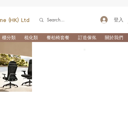
登入
me (HK) Ltd
櫃分類
梳化類
餐枱椅套餐
訂造傢俬
關於我們
52690355