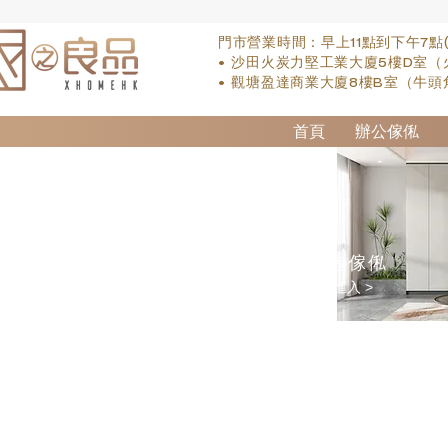
門市營業時間：早上11點到下午7點
• 沙田火炭力堅工業大廈5樓D室（
• 觀塘盈達商業大廈8樓B室（牛頭
首頁
辦公傢俬
訂造傢俬
點擊進入 >