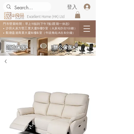
登入
Excellent Home (HK) Ltd
門市營業時間：早上11點到下午7點(星期一休息)
• 沙田火炭力堅工業大廈5樓D室（火炭站D出1分鐘）
• 觀塘盈達商業大廈8樓B室（牛頭角站A出8分鐘）
​訂造傢俬>
​辦公傢俬>