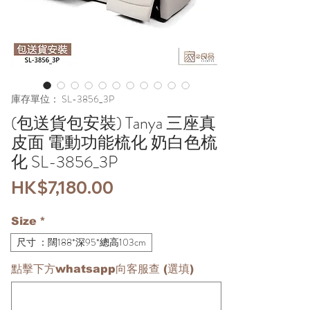
庫存單位： SL-3856_3P
(包送貨包安裝) Tanya 三座真
皮面 電動功能梳化 奶白色梳
化 SL-3856_3P
價
HK$7,180.00
格
Size
*
尺寸 ：闊188*深95*總高103cm
點擊下方whatsapp向客服查 (選填)