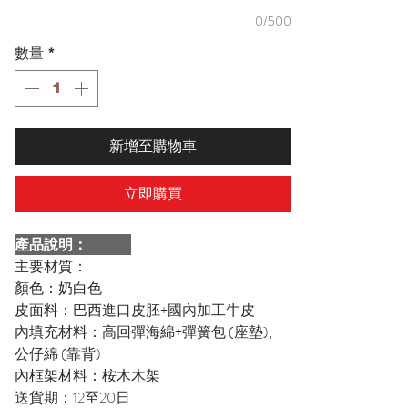
0/500
數量
*
新增至購物車
立即購買
產品說明：
主要材質：
顏色：奶白色
皮面料：巴西進口皮胚+國內加工牛皮
內填充材料：高回彈海綿+彈簧包 (座墊);
公仔綿 (靠背)
內框架材料：桉木木架
送貨期：12至20日