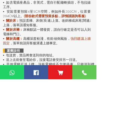
• 如含電插座產品，非英式，需自行配備轉插頭，不包拉線
工序。
安裝需要預留4至5CM空間，例如外長200CM，位置要
•
204CM以上。
(部份款式需要預留多點，詳情請諮詢客服)
預設直梯、床側(長邊)上落。改斜梯或床尾(闊邊)
•
關於床：
上落，落單請通知客服。
• 關於床褥：
床褥默認一體發貨，請自行確定是否可以入到
電梯和門口。
• 關於高櫃：
高櫃深度較淺，有前傾倒風險，
強烈
建議上牆
固定
，落單前請與客服溝通上牆事宜。
運費說明
• 包送貨
，貨品將會送到你的地址。
• 送上去前會至電給你，沒接電話會安排另一日送。
• 平地電梯可送上樓，沒有電梯或不方便停車，只能送到樓
下。
• 偏遠地區：油麻地卸貨區、古洞、大嶼山、東涌、馬灣、西
貢（将军澳除外）、稔灣、葵涌碼頭卸貨區、赤臘角機場(禁區
不能送)、愉景灣、灣仔會議展覽中心、中環碼頭卸貨區、西環
碼頭卸貨區、大潭道(禁區不能送)，落單請先查詢。
熱門產品
關於家之良品
品牌中心
自家設計
家之良品（辦公）
關於我們
雙層床
家之良品（家居）
加入我們
高架床
網站地圖
儲物床