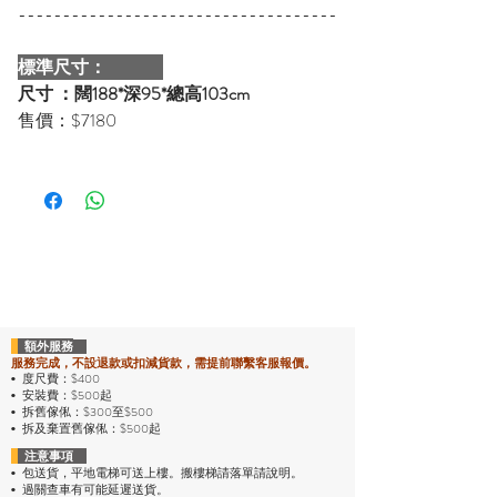
------------------------------------
標準尺寸
：
尺寸 ：闊188*深95*總高103cm
售價：$7180
額外服務
服務完成，不設退款或扣減貨款，需提前聯繫客服報價。
度尺費：$400
•
安裝費：$500起
•
拆舊傢俬：$300至$500
•
拆及棄置舊傢俬：$500起
•
注意事項
包送貨，平地電梯可送上樓。搬樓梯請落單請說明。
•
過關查車有可能延遲送貨。
•