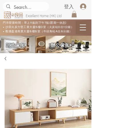
登入
Excellent Home (HK) Ltd
門市營業時間：早上11點到下午7點(星期一休息)
• 沙田火炭力堅工業大廈5樓D室（火炭站D出1分鐘）
• 觀塘盈達商業大廈8樓B室（牛頭角站A出8分鐘）
​訂造傢俬>
​辦公傢俬>