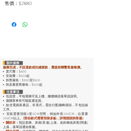
售價：$2880
額外服務
服務完成，不設退款或扣減貨款，需提前聯繫客服報價。
度尺費：$400
•
安裝費：$500起
•
拆舊傢俬：$300至$500
•
拆及棄置舊傢俬：$500起
•
注意事項
包送貨，平地電梯可送上樓。搬樓梯請落單請說明。
•
過關查車有可能延遲送貨。
•
• 如含電插座產品，非英式，需自行配備轉插頭，不包拉線
工序。
安裝需要預留4至5CM空間，例如外長200CM，位置要
•
204CM以上。
(部份款式需要預留多點，詳情請諮詢客服)
預設直梯、床側(長邊)上落。改斜梯或床尾(闊邊)
•
關於床：
上落，落單請通知客服。