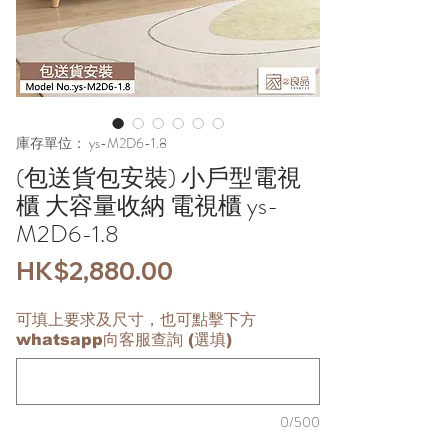
庫存單位： ys-M2D6-1.8
(包送貨包安裝) 小戶型電視
櫃 大容量收納 電視櫃 ys-
M2D6-1.8
價
HK$2,880.00
格
可填上要求及尺寸，也可點擊下方
whatsapp向客服查詢 (選填)
0/500