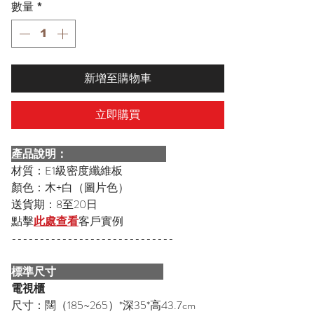
數量
*
新增至購物車
立即購買
產品說明：
材質：E1級密度纖維板
顏色：木+白（圖片色）
送貨期：8至20日
點擊
此處查看
客戶實例
-----------------------------
標準尺寸
電視櫃
尺寸：闊（185~265）*深35*高43.7cm