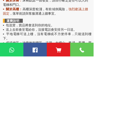
• 關於床褥：
床褥默認一體發貨，請自行確定是否可以入到
電梯和門口。
• 關於高櫃：
高櫃深度較淺，有前傾倒風險，
強烈
建議上牆
固定
，落單前請與客服溝通上牆事宜。
運費說明
• 包送貨
，貨品將會送到你的地址。
• 送上去前會至電給你，沒接電話會安排另一日送。
• 平地電梯可送上樓，沒有電梯或不方便停車，只能送到樓
下。
• 偏遠地區：油麻地卸貨區、古洞、大嶼山、東涌、馬灣、西
貢（将军澳除外）、稔灣、葵涌碼頭卸貨區、赤臘角機場(禁區
不能送)、愉景灣、灣仔會議展覽中心、中環碼頭卸貨區、西環
碼頭卸貨區、大潭道(禁區不能送)，落單請先查詢。
熱門產品
關於家之良品
品牌中心
自家設計
家之良品（辦公）
關於我們
雙層床
家之良品（家居）
加入我們
高架床
網站地圖
儲物床
組合床
變形床
床褥
客戶服務
衣櫃
|
鞋櫃
傢俬安装影片
探索更多產品