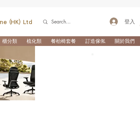
登入
me (HK) Ltd
櫃分類
梳化類
餐枱椅套餐
訂造傢俬
關於我們
52690355