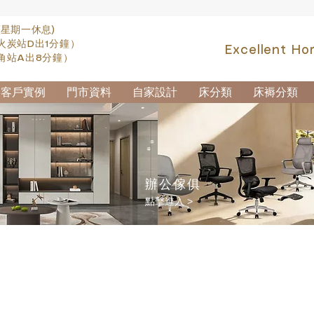
(星期一休息)
火炭站D出1分鐘）
Excellent Ho
角站A出8分鐘）
客戶實例
門市資料
自家設計
床分類
床褥分類
辦公傢俱
點擊進入 >