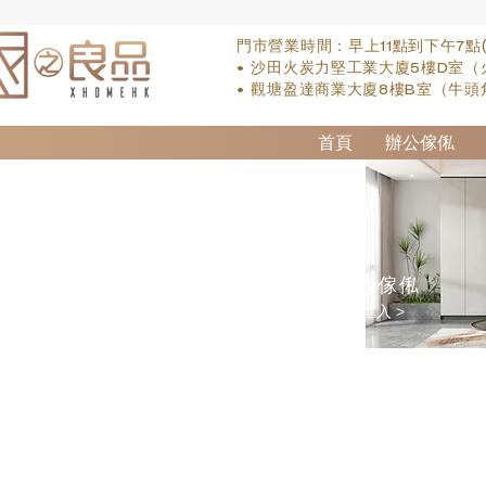
門市營業時間：早上11點到下午7點
• 沙田火炭力堅工業大廈5樓D室（
• 觀塘盈達商業大廈8樓B室（牛頭
首頁
辦公傢俬
訂造傢俬
點擊進入 >