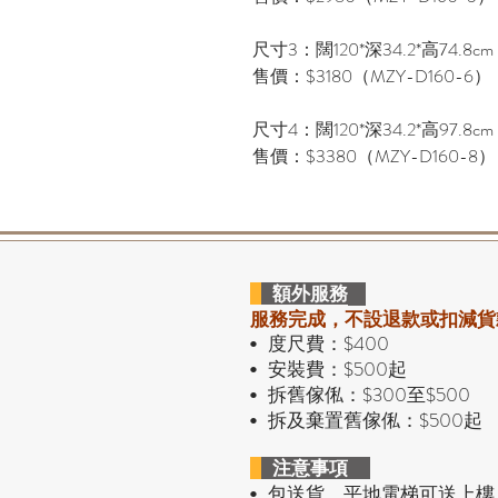
尺寸3：闊120*深34.2*高74.8cm
售價：$3180（MZY-D160-6）
尺寸4：闊120*深34.2*高97.8cm
售價：$3380（MZY-D160-8）
額外服務
服務完成，不設退款或扣減貨
度尺費：$400
•
安裝費：$500起
•
拆舊傢俬：$300至$500
•
拆及棄置舊傢俬：$500起
•
注意事項
包送貨，平地電梯可送上樓
•