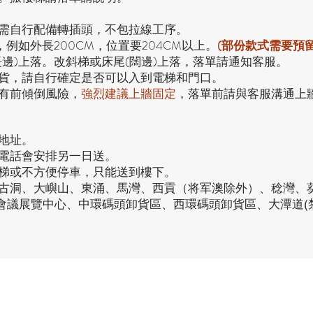
，需自行配備轉插頭，不包拉線工序。
，例如外長200CM，位置要204CM以上。
(部份款式需要預
長邊)上落。改斜梯或床尾(闊邊)上落，落單請通知客服。
貨，請自行確定是否可以入到電梯和門口。
有前傾倒風險，
強烈
建議上牆固定
，落單前請與客服溝通上
地址。
接電話會安排另一日送。
電梯或不方便停車，只能送到樓下。
、古洞、大嶼山、東涌、馬灣、西貢（将军澳除外）、稔灣、
仔會議展覽中心、中環碼頭卸貨區、西環碼頭卸貨區、大潭道(
品牌中心
品
客戶服務