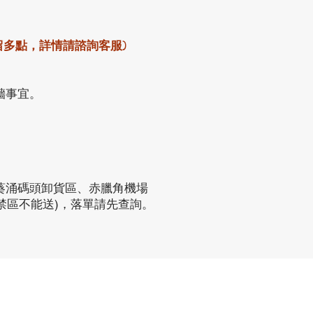
留多點，詳情請諮詢客服)
牆事宜。
葵涌碼頭卸貨區、赤臘角機場
禁區不能送)，落單請先查詢。
聯繫方式