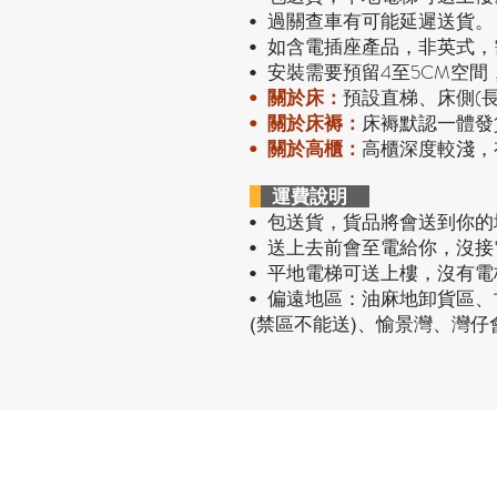
過關查車有可能延遲送貨。
•
• 如含電插座產品，非英式
安裝需要預留4至5CM空間
•
預設直梯、床側(
•
關於床：
• 關於床褥：
床褥默認一體發
• 關於高櫃：
高櫃深度較淺，
運費說明
• 包送貨
，貨品將會送到你的
• 送上去前會至電給你，沒
• 平地電梯可送上樓，沒有
• 偏遠地區：油麻地卸貨區
(禁區不能送)、愉景灣、灣
熱門產品
關於家之良