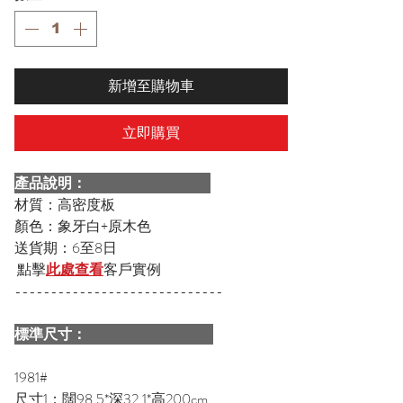
新增至購物車
立即購買
產品說明：
材質：高密度板
顏色：象牙白+原木色
送貨期：6至8日
點擊
此處查看
客戶實例
-----------------------------
標準尺寸：
1981#
尺寸1：闊98.5*深32.1*高200cm