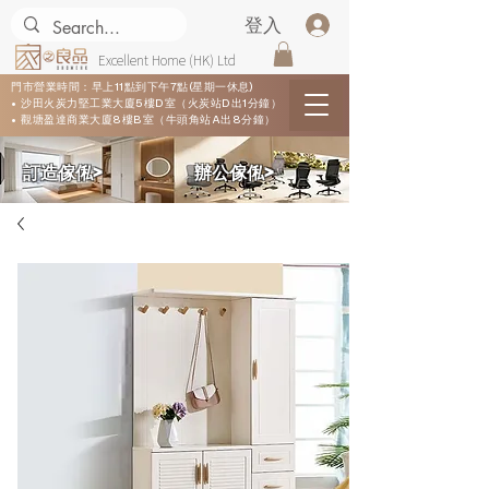
登入
Excellent Home (HK) Ltd
門市營業時間：早上11點到下午7點(星期一休息)
• 沙田火炭力堅工業大廈5樓D室（火炭站D出1分鐘）
• 觀塘盈達商業大廈8樓B室（牛頭角站A出8分鐘）
​訂造傢俬>
​辦公傢俬>