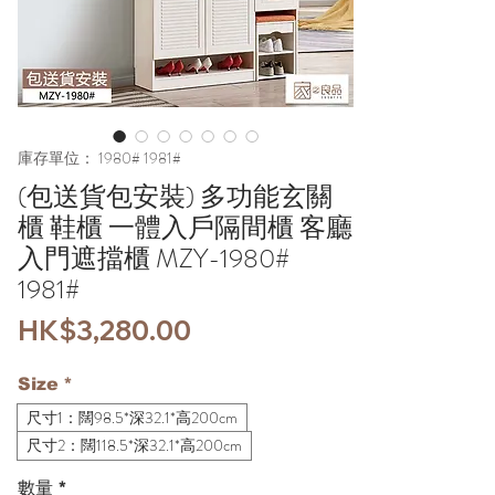
庫存單位： 1980# 1981#
(包送貨包安裝) 多功能玄關
櫃 鞋櫃 一體入戶隔間櫃 客廳
入門遮擋櫃 MZY-1980#
1981#
價
HK$3,280.00
格
Size
*
尺寸1：闊98.5*深32.1*高200cm
尺寸2：闊118.5*深32.1*高200cm
數量
*