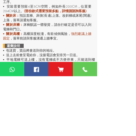
工序。
安裝需要預留4至5CM空間，例如外長200CM，位置要
•
204CM以上。
(部份款式需要預留多點，詳情請諮詢客服)
預設直梯、床側(長邊)上落。改斜梯或床尾(闊邊)
•
關於床：
上落，落單請通知客服。
• 關於床褥：
床褥默認一體發貨，請自行確定是否可以入到
電梯和門口。
• 關於高櫃：
高櫃深度較淺，有前傾倒風險，
強烈
建議上牆
固定
，落單前請與客服溝通上牆事宜。
運費說明
• 包送貨
，貨品將會送到你的地址。
• 送上去前會至電給你，沒接電話會安排另一日送。
• 平地電梯可送上樓，沒有電梯或不方便停車，只能送到樓
下。
• 偏遠地區：油麻地卸貨區、古洞、大嶼山、東涌、馬灣、西
貢（将军澳除外）、稔灣、葵涌碼頭卸貨區、赤臘角機場(禁區
不能送)、愉景灣、灣仔會議展覽中心、中環碼頭卸貨區、西環
碼頭卸貨區、大潭道(禁區不能送)，落單請先查詢。
熱門產品
關於家之良品
品牌中心
自家設計
家之良品（辦公）
關於我們
雙層床
家之良品（家居）
加入我們
高架床
網站地圖
儲物床
組合床