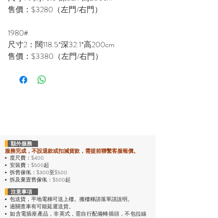
售價：$3280（左門/右門）
1980#
尺寸2：闊118.5*深32.1*高200cm
售價：$3380（左門/右門）
額外服務
服務完成，不設退款或扣減貨款，需提前聯繫客服報價。
度尺費：$400
•
安裝費：$500起
•
拆舊傢俬：$300至$500
•
拆及棄置舊傢俬：$500起
•
注意事項
包送貨，平地電梯可送上樓。搬樓梯請落單請說明。
•
過關查車有可能延遲送貨。
•
• 如含電插座產品，非英式，需自行配備轉插頭，不包拉線