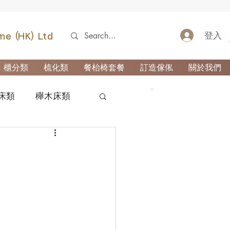
登入
me (HK) Ltd
櫃分類
梳化類
餐枱椅套餐
訂造傢俬
關於我們
床類
櫸木床類
52690355
類
櫃-玄關櫃