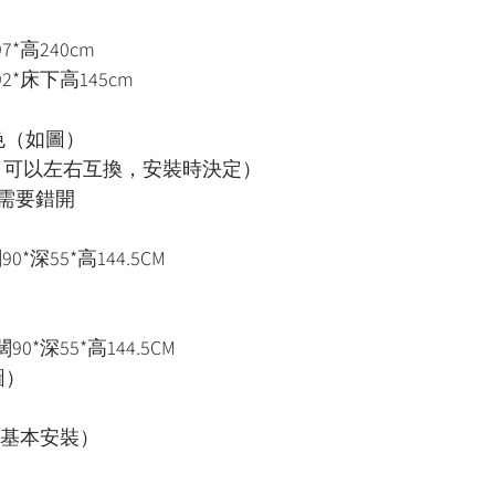
*高240cm
2*床下高145cm
）
色（如圖）
（可以左右互換，安裝時決定）
需要錯開
90*深55*高144.5CM
闊90*深55*高144.5CM
圖）
(包基本安裝）