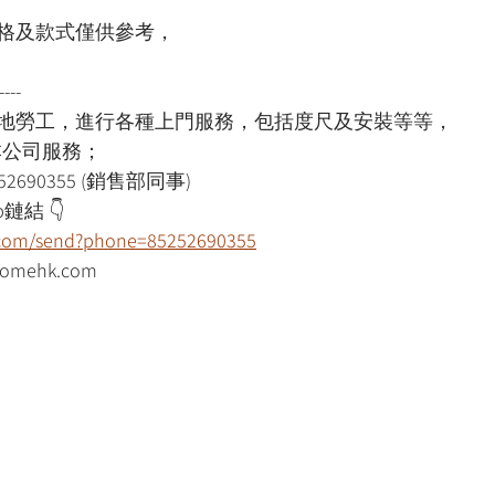
格及款式僅供參考，
----
本地勞工，進行各種上門服務，包括度尺及安裝等等，
用本公司服務；
52690355 (銷售部同事)
鏈結 👇
p.com/send?phone=85252690355
mehk.com