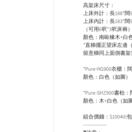
高架床尺寸：
上床外計：長188*闊97
上床內計：長183*闊9
（可用6呎*3呎床褥
顏色：南歐橡木+白
*直梯擺正望床左邊
留意梯同上面側書架
*Pure-YIG900衣櫃：闊
顏色：白色（如圖）
*Pure-SHZ900書枱：
顏色：木+白色（如
組合價錢：$10040
----------------