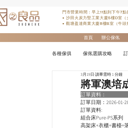
門市營業時間：早上11點到下午7點
• 沙田火炭力堅工業大廈5樓D室（
• 觀塘盈達商業大廈8樓B室（牛頭
首頁
辦公傢俬
各種傢俱
傢俬選購攻略
訂
3月19日
讀畢需時 1 分鐘
實木床類
櫃-衣櫃
so
將軍澳培
訂單資料：      
櫃-書桌
床褥類
檯類
訂單日期：
2026-01-2
訂單資料:  
組合床Pure-PS系列
高架床+衣櫃+書檯+