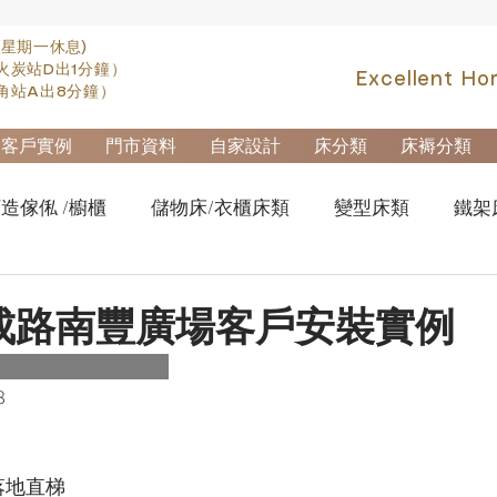
(星期一休息)
火炭站D出1分鐘）
Excellent Ho
角站A出8分鐘）
客戶實例
門市資料
自家設計
床分類
床褥分類
造傢俬 /櫥櫃
儲物床/衣櫃床類
變型床類
鐵架
fa類
實木高架床swb007
實木雙層床swb019
櫃
成路南豐廣場客戶安裝實例
櫃-鋼製文件櫃
拆加棄置及安裝
8
落地直梯