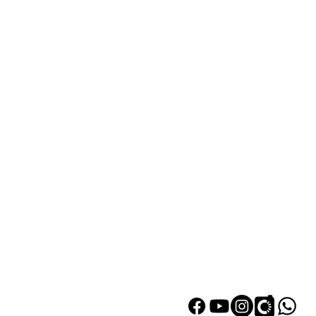
熱門產品
關於家之良
自家設計
關於我們
雙層床
加入我們
高架床
網站地圖
儲物床
組合床
變形床
床褥
衣櫃
|
鞋櫃
探索更多產品