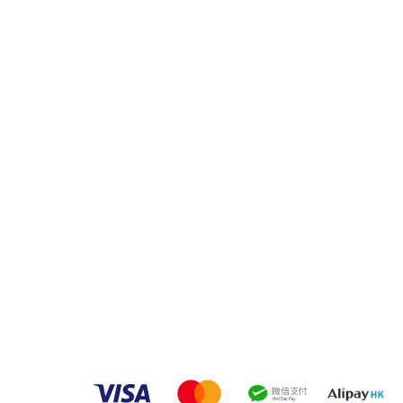
品牌中心
品
客戶服務
家之良品（辦公）
傢俬安装影片
家之良品（家居）
隱私權條款