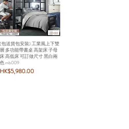
(包送貨包安裝) 工業風上下雙
快速瀏覽
層 多功能帶書桌 高架床 子母
床 高低床 可訂做尺寸 黑白兩
色 mb009
價格
HK$5,980.00