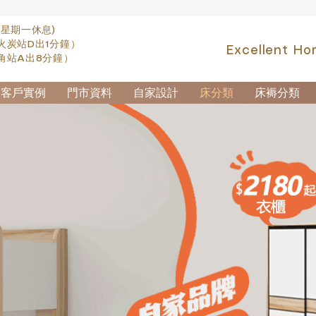
(星期一休息)
火炭站D出1分鐘）
Excellent Ho
角站A出8分鐘）
客戶實例
門市資料
自家設計
床分類
床褥分類