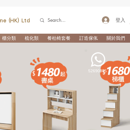
登入
me (HK) Ltd
櫃分類
梳化類
餐枱椅套餐
訂造傢俬
關於我們
52690355