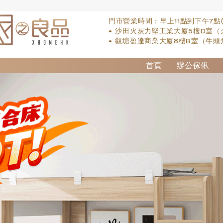
門市營業時間：早上11點到下午7點
• 沙田火炭力堅工業大廈5樓D室（
• 觀塘盈達商業大廈8樓B室（牛頭
首頁
辦公傢俬