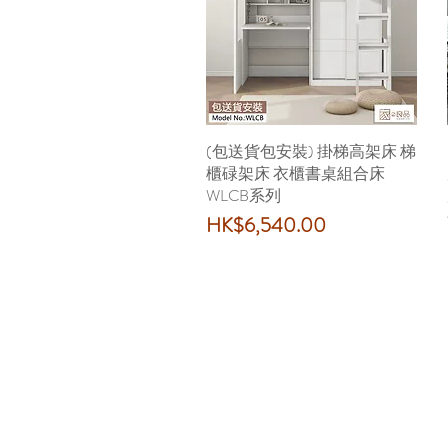
(包送貨包安裝) 掛梯高架床 梯
快速瀏覽
櫃碌架床 衣櫃書桌組合床
WLCB系列
價格
HK$6,540.00