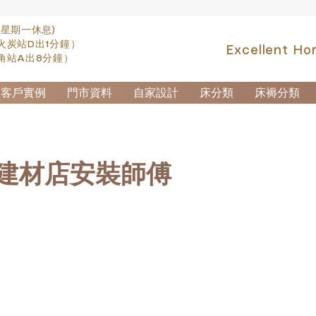
(星期一休息)
火炭站D出1分鐘）
Excellent Ho
角站A出8分鐘）
客戶實例
門市資料
自家設計
床分類
床褥分類
俬建材店安裝師傅