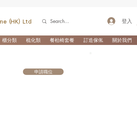
登入
me (HK) Ltd
櫃分類
梳化類
餐枱椅套餐
訂造傢俬
關於我們
申請職位
52690355