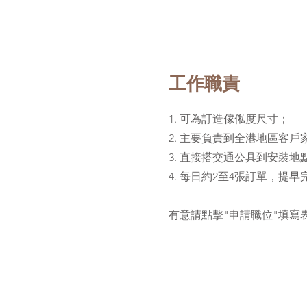
工作職責
1. 可為訂造傢俬度尺寸；
2. 主要負責到全港地區客
3. 直接搭交通公具到安裝
4. 每日約2至4張訂單，提
有意請點擊"申請職位"填寫