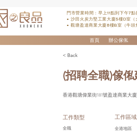
門市營業時間：早上11點到下午7點
• 沙田火炭力堅工業大廈5樓D室（
• 觀塘盈達商業大廈8樓B室（牛頭
首頁
辦公傢俬
< Back
(招聘全職)傢
香港觀塘偉業街181號盈達商業大廈
工作區域
工作類型
全職
全港地區