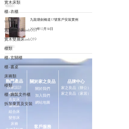
實木床類
櫃-衣櫃
九龍塘劍橋道17號客戶安裝實例
sofa類
2021年12月18日
實木高架床swb007
實木雙層床swb019
櫃類
櫃-玄關櫃
櫃-書桌
床褥類
熱門產品
關於家之良品
品牌中心
檯類
自家設計
家之良品（辦公）
關於我們
雙層床
家之良品（家居）
櫃-鋼製文件櫃
加入我們
高架床
網站地圖
拆加棄置及安裝
儲物床
組合床
變形床
床褥
客戶服務