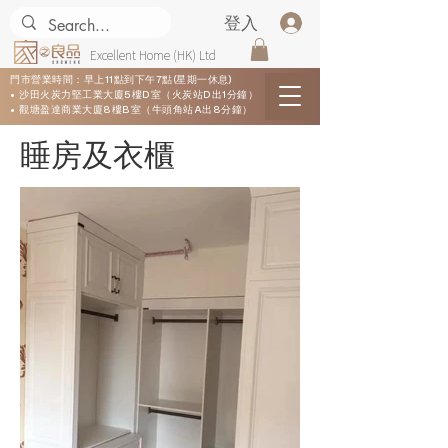
登入
Excellent Home (HK) Ltd
門市營業時間：早上11點到下午7點(星期一休息)
• 沙田火炭力堅工業大廈5樓D室（火炭站D出1分鐘）
• 觀塘盈達商業大廈8樓B室（牛頭角站A出8分鐘）
睡房及衣櫃