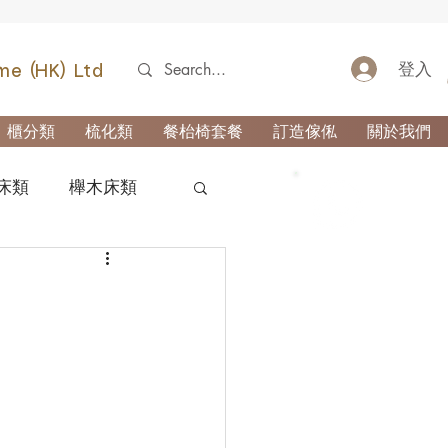
登入
me (HK) Ltd
櫃分類
梳化類
餐枱椅套餐
訂造傢俬
關於我們
床類
櫸木床類
52690355
類
櫃-玄關櫃