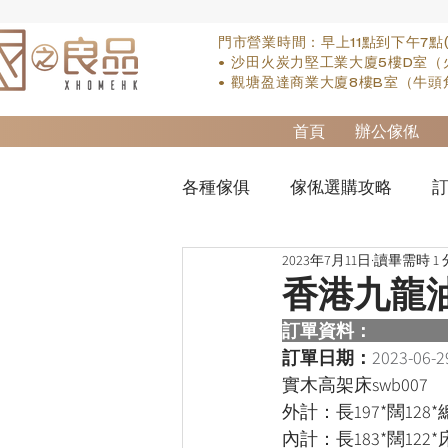
門市營業時間：早上11點到下午7點
• 沙田火炭力堅工業大廈5樓D室（
• 觀塘盈達商業大廈8樓B室（牛頭
首頁
辦公傢俬
各種傢俱
傢俬選購攻略
訂
2023年7月11日
讀畢需時 1
實木床類
櫃-衣櫃
so
香港九龍
訂單資料：  
櫃-書桌
床褥類
檯類
訂單日期：
2023-06-2
實木高架床swb007
外計：長197*闊128*
內計：長183*闊122*