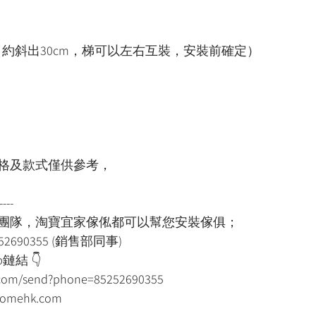
（約斜出30cm，梯可以左右互裝，安裝前確定）
格及款式僅供參考，
----
裝團隊，淘寶宜家傢俬都可以幫您安裝傢俱；
52690355 (銷售部同事)
鏈結 👇
p.com/send?phone=85252690355
mehk.com