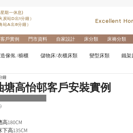
(星期一休息)
火炭站D出1分鐘）
Excellent Ho
角站A出8分鐘）
客戶實例
門市資料
自家設計
床分類
床褥分類
造傢俬 /櫥櫃
儲物床/衣櫃床類
變型床類
鐵架
 分鐘
fa類
實木高架床swb007
實木雙層床swb019
櫃
油塘高怡邨客戶安裝實例
櫃-鋼製文件櫃
拆加棄置及安裝
9
總高180CM
床下高135CM