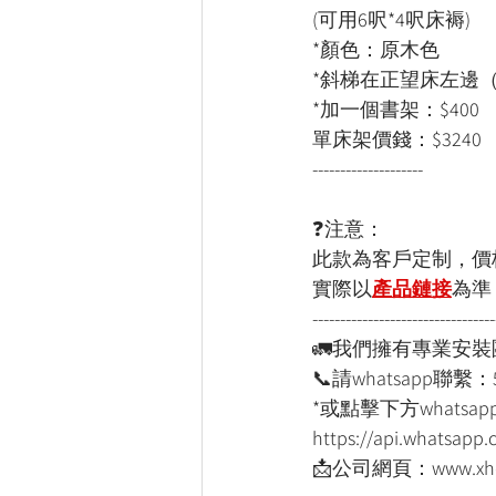
(可用6呎*4呎床褥)
*顏色：原木色
*斜梯在正望床左邊
*加一個書架：$400
單床架價錢：$3240
--------------------
❓注意：
此款為客戶定制，價
實際以
產品鏈接
為
準
---------------------------------
🚛我們擁有專業安
📞請whatsapp聯繫：
*或點擊下方whatsapp
https://api.whatsap
📩公司網頁：www.xho