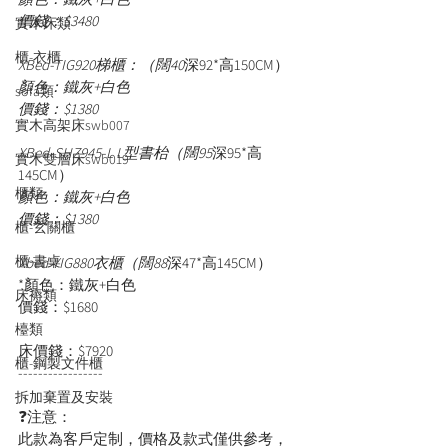
價錢：$3480
實木床類
櫃-衣櫃
XBed-TIG920梯櫃：（闊40
深92*高150CM）
顏色：鐵灰+白色
sofa類
價錢：$1380
實木高架床swb007
XBed-SHZ945-L L型書枱（闊95
深95*高
實木雙層床swb019
145CM）
櫃類
顏色：鐵灰+白色
價錢：$1380
櫃-玄關櫃
櫃-書桌
Xbed-YIG880衣櫃（闊88
深47*高145CM）
*顏色：鐵灰+白色
床褥類
價錢：$1680
檯類
床價錢：$7920
櫃-鋼製文件櫃
-----------------
拆加棄置及安裝
❓注意：
此款為客戶定制，價格及款式僅供參考，