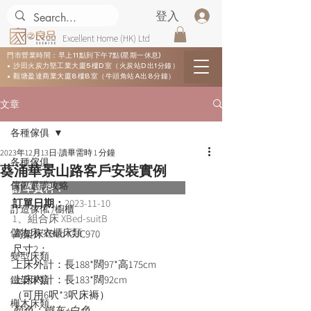
登入
Excellent Home (HK) Ltd
門市營業時間：早上11點到下午7點(星期一休息)
• 沙田火炭力堅工業大廈5樓D室（火炭站D出1分鐘）
• 觀塘盈達商業大廈8樓B室（牛頭角站A出8分鐘）
文章
各種傢俱
2023年12月13日
讀畢需時 1 分鐘
各種傢俱
葵涌華景山路客戶安裝實例
傢俬選購攻略
訂單資料：  
訂單日期：
2023-11-10
訂造傢俬 /櫥櫃
1、組合床 XBed-suitB
儲物床/衣櫃床類
高架床XBed-GJC970
尺寸2：
變型床類
上床外計：長188*闊97*高175cm
上床內計：長183*闊92cm
鐵架床類
（可用6呎*3呎床褥）
櫸木床類
顏色：鐵灰+白色