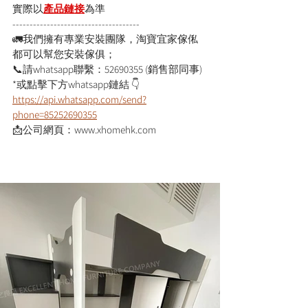
實際以
產品鏈接
為
準
-------------------------------------
🚛我們擁有專業安裝團隊，淘寶宜家傢俬
都可以幫您安裝傢俱；
📞請whatsapp聯繫：52690355 (銷售部同事)
*或點擊下方whatsapp鏈結 👇
https://api.whatsapp.com/send?
phone=85252690355
📩公司網頁：www.xhomehk.com