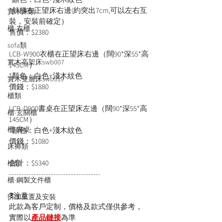
*斜梯在正望床右邊(約突出7cm,可以左右互
實木床類
裝，安裝前確定）
櫃-衣櫃
售價：$2380
sofa類
LCB-W900衣櫃在正望床右邊（闊90*深55*高
實木高架床swb007
145CM）
*顏色：白色+淺木紋色
實木雙層床swb019
價錢：$1880
櫃類
LCB-D900書桌在正望床左邊（闊90*深55*高
櫃-玄關櫃
145CM）
櫃-書桌
*顏色：白色+淺木紋色
價錢：$1080
床褥類
合計：$5340
檯類
-------------------------------------
櫃-鋼製文件櫃
❓注意：
拆加棄置及安裝
此款為客戶定制，價格及款式僅供參考，
實際以
產品鏈接
為準