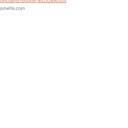
p.com/send?phone=85252690355
mehk.com