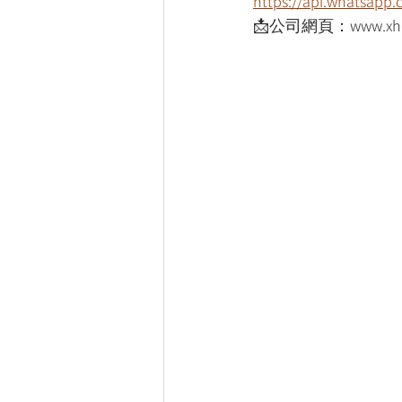
https://api.whatsap
📩公司網頁：www.xho