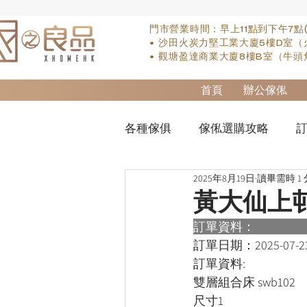
門市營業時間：早上11點到下午7點
• 沙田火炭力堅工業大廈5樓D室（
• 觀塘盈達商業大廈8樓B室（牛頭
首頁
辦公傢俬
各種傢俱
傢俬選購攻略
訂
2025年8月19日
讀畢需時 1
實木床類
櫃-衣櫃
so
黃大仙上
訂單資料：      
櫃-書桌
床褥類
檯類
訂單日期：
2025-07-2
訂單資料:  
雙層組合床 swb102
尺寸1