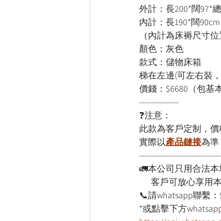
外計：長200*闊97*總
內計：長190*闊90cm
（內計為床褥尺寸位
顏色：灰色
款式：儲物床箱
梯在左邊(可左右裝，
價錢：$6680（包基
----------------
❓注意：
此款為客戶定制，價
實際以
產品鏈接
為準
---------------------------------
🚛本公司只用合法
      客戶可放心享
📞請whatsapp聯繫：
*或點擊下方whatsapp