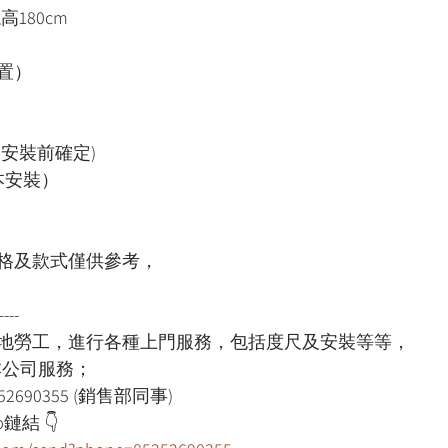
高180cm
置）
安裝前確定)
本安裝）
格及款式僅供參考，
----
本地勞工，進行各種上門服務，包括度尺及安裝等等，
用本公司服務；
52690355 (銷售部同事)
鏈結 👇