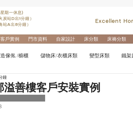
(星期一休息)
火炭站D出1分鐘）
Excellent Ho
角站A出8分鐘）
客戶實例
門市資料
自家設計
床分類
床褥分類
造傢俬 /櫥櫃
儲物床/衣櫃床類
變型床類
鐵架
 分鐘
fa類
實木高架床swb007
實木雙層床swb019
櫃
邨溢善樓客戶安裝實例
櫃-鋼製文件櫃
拆加棄置及安裝
3