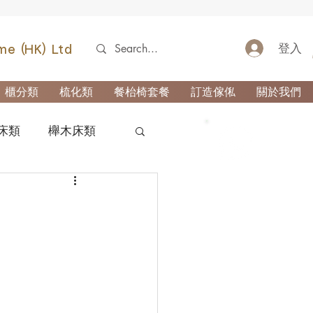
登入
me (HK) Ltd
櫃分類
梳化類
餐枱椅套餐
訂造傢俬
關於我們
床類
櫸木床類
52690355
類
櫃-玄關櫃