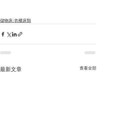
儲物床/衣櫃床類
查看全部
最新文章