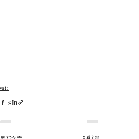
櫃類
查看全部
最新文章