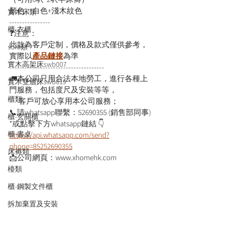
顏色：白色+淺木紋色
實木床類
----------------
櫃-衣櫃
❓注意：
此款為客戶定制，價格及款式僅供參考，
sofa類
實際以
產品鏈接
為準
實木高架床swb007
-------------------------------------
🚛本公司只用合法本地勞工，進行各種上
實木雙層床swb019
門服務，包括度尺及安裝等等，
櫃類
      客戶可放心享用本公司服務；
📞請whatsapp聯繫：52690355 (銷售部同事)
櫃-玄關櫃
*或點擊下方whatsapp鏈結 👇
櫃-書桌
https://api.whatsapp.com/send?
phone=85252690355
床褥類
📩公司網頁：www.xhomehk.com
檯類
櫃-鋼製文件櫃
拆加棄置及安裝