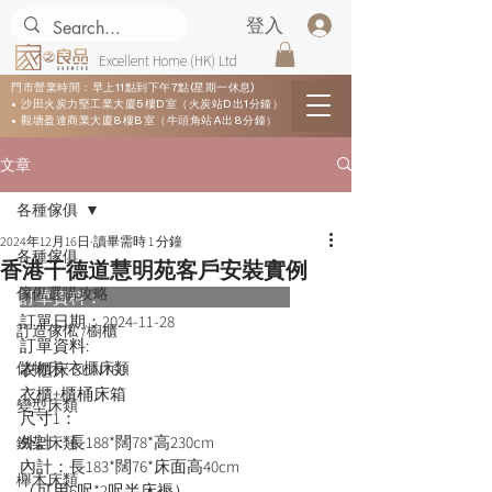
登入
Excellent Home (HK) Ltd
門市營業時間：早上11點到下午7點(星期一休息)
• 沙田火炭力堅工業大廈5樓D室（火炭站D出1分鐘）
• 觀塘盈達商業大廈8樓B室（牛頭角站A出8分鐘）
文章
各種傢俱
2024年12月16日
讀畢需時 1 分鐘
各種傢俱
香港干德道慧明苑客戶安裝實例
傢俬選購攻略
訂單資料：      
訂單日期：
2024-11-28
訂造傢俬 /櫥櫃
訂單資料:  
儲物床/衣櫃床類
衣櫃床 SUN760

衣櫃+櫃桶床箱

變型床類
尺寸1：

外計：長188*闊78*高230cm

鐵架床類
內計：長183*闊76*床面高40cm

櫸木床類
（可用6呎*2呎半床褥）
