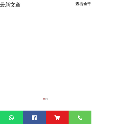
查看全部
最新文章
熱門產品
關於家之良品
品牌中心
自家設計
家之良品（辦公）
關於我們