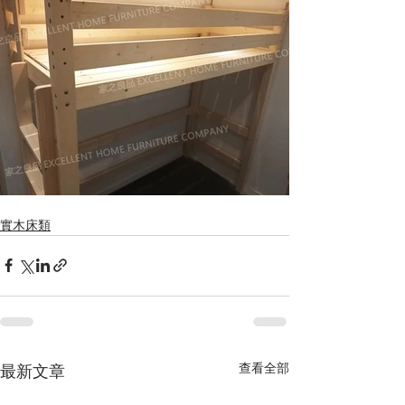
實木床類
查看全部
最新文章