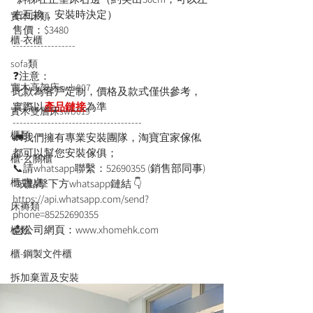
右互換，安裝時決定）
實木床類
售價：$3480
櫃-衣櫃
------------------
sofa類
❓注意：
實木高架床swb007
此款為客戶定制，價格及款式僅供參考，
實際以
產品鏈接
為
準
實木雙層床swb019
-------------------------------------
櫃類
🚛我們擁有專業安裝團隊，淘寶宜家傢俬
都可以幫您安裝傢俱；
櫃-玄關櫃
📞請whatsapp聯繫：52690355 (銷售部同事)
櫃-書桌
*或點擊下方whatsapp鏈結 👇
https://api.whatsapp.com/send?
床褥類
phone=85252690355
📩公司網頁：www.xhomehk.com
檯類
櫃-鋼製文件櫃
拆加棄置及安裝