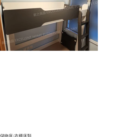
儲物床/衣櫃床類