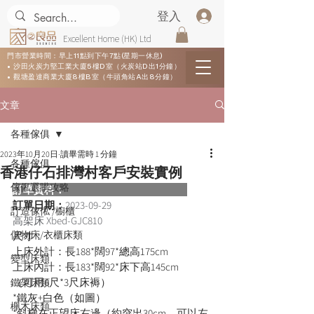
登入
Excellent Home (HK) Ltd
門市營業時間：早上11點到下午7點(星期一休息)
• 沙田火炭力堅工業大廈5樓D室（火炭站D出1分鐘）
• 觀塘盈達商業大廈8樓B室（牛頭角站A出8分鐘）
文章
各種傢俱
2023年10月20日
讀畢需時 1 分鐘
各種傢俱
香港仔石排灣村客戶安裝實例
傢俬選購攻略
訂單資料：  
訂單日期：
2023-09-29
訂造傢俬 /櫥櫃
高架床 Xbed-GJC810
儲物床/衣櫃床類
尺寸：
上床外計：長188*闊97*總高175cm
變型床類
上床內計：長183*闊92*床下高145cm
（可用6尺*3尺床褥）
鐵架床類
*鐵灰+白色（如圖）
櫸木床類
*斜梯在正望床右邊（約突出30cm，可以左