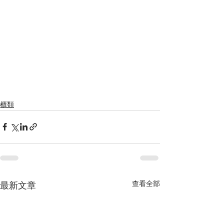
櫃類
查看全部
最新文章