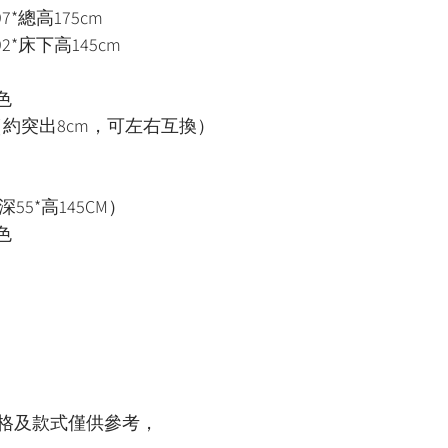
7*總高175cm
2*床下高145cm
）
色
約突出8cm，可左右互換）
深55*高145CM）
色
格及款式僅供參考，