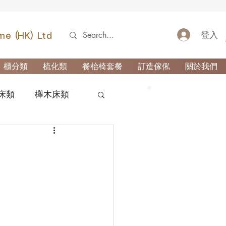
登入
me (HK) Ltd
櫃分類
梳化類
餐枱椅套餐
訂造傢俬
關於我們
床類
櫸木床類
52690355
類
櫃-玄關櫃