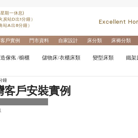
(星期一休息)
火炭站D出1分鐘）
Excellent Ho
角站A出8分鐘）
客戶實例
門市資料
自家設計
床分類
床褥分類
造傢俬 /櫥櫃
儲物床/衣櫃床類
變型床類
鐵架
 分鐘
fa類
實木高架床swb007
實木雙層床swb019
櫃
灣客戶安裝實例
櫃-鋼製文件櫃
拆加棄置及安裝
1