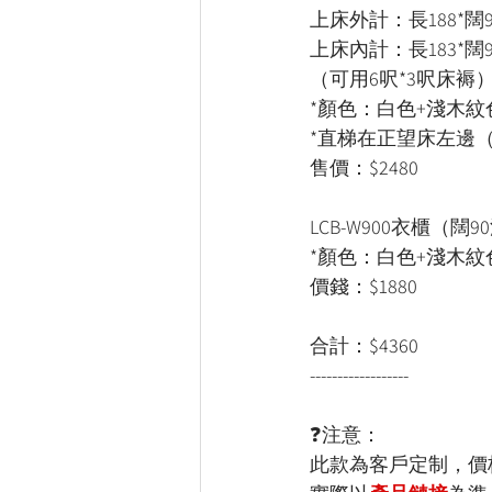
上床外計：長188*闊9
上床內計：長183*闊9
（可用6呎*3呎床褥
*顏色：白色+淺木紋
*直梯在正望床左邊（
售價：$2480
LCB-W900衣櫃（闊90
*顏色：白色+淺木紋
價錢：$1880
合計：$4360
------------------
❓注意：
此款為客戶定制，價