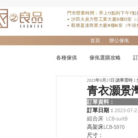
門市營業時間：早上11點到下午7點
• 沙田火炭力堅工業大廈5樓D室（
• 觀塘盈達商業大廈8樓B室（牛頭
首頁
辦公傢俬
各種傢俱
傢俬選購攻略
訂
2023年8月17日
讀畢需時 1
實木床類
櫃-衣櫃
so
青衣灝景
訂單資料：  
櫃-書桌
床褥類
檯類
訂單日期：
2023-07-2
組合床  LCB-suitB
高架床LCB-S970
尺寸：