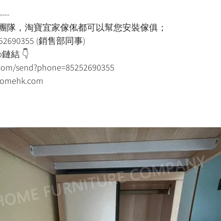
----
裝團隊，淘寶宜家傢俬都可以幫您安裝傢俱；
52690355 (銷售部同事)
鏈結 👇
p.com/send?phone=85252690355
mehk.com